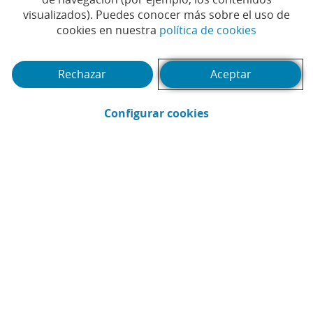
Tiempo de lectura | 5 min.
visualizados). Puedes conocer más sobre el uso de
(Abrir en 
cookies en nuestra
política de cookies
Rechazar
Aceptar
(Abrir en ventana 
Configurar cookies
CaixaBank
Comunicación