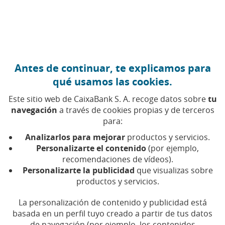
Ir al contenido central
Caixabank (Ir a Inicio)
Antes de continuar, te explicamos para
ECONOMÍA CIRCULAR
qué usamos las cookies.
21 ENERO 2026
Este sitio web de CaixaBank S. A. recoge datos sobre
tu
navegación
a través de cookies propias y de terceros
Así lo hacían tus abuelos,
para:
así lo puedes hacer tú:
Analizarlos para mejorar
productos y servicios.
reutiliza para ahorrar
Personalizarte el contenido
(por ejemplo,
recomendaciones de vídeos).
Personalizarte la publicidad
que visualizas sobre
Ahorro de dinero, de emisiones y de recursos
productos y servicios.
para el planeta son algunas ventajas de la
reutilización. Aquí tienes algunas ideas
La personalización de contenido y publicidad está
basada en un perfil tuyo creado a partir de tus datos
de navegación (por ejemplo, los contenidos