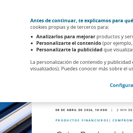
Ir al contenido central
Acción CABK (Abrir en ventana nueva)
Antes de continuar, te explicamos para qué
Sobre nosotros
cookies propias y de terceros para:
Caixabank (Ir a Inicio)
Analizarlos para mejorar
productos y serv
Actualidad
Noticias
Detalle noticia
Personalizarte el contenido
(por ejemplo
Personalizarte la publicidad
que visualiza
La personalización de contenido y publicidad 
visualizados). Puedes conocer más sobre el u
Configura
08 DE ABRIL DE 2026, 10:00
H
|
2
MIN DE
PRODUCTOS FINANCIEROS
COMPROM