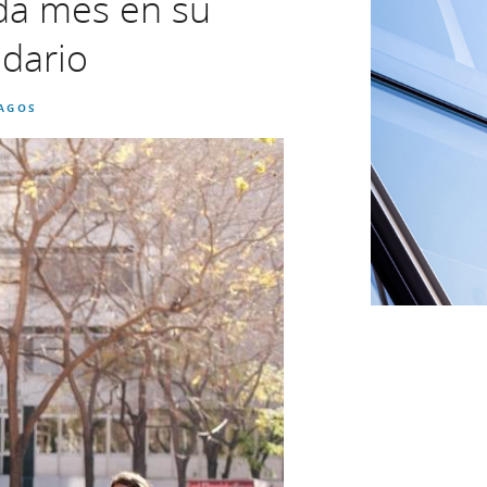
da mes en su
ndario
AGOS