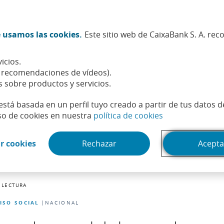
Twitter (Abrir en ventana nueva)
Facebook (Abrir en ventana n
Instagram (Abrir en venta
Linkedin (Abrir en ve
Youtube (Abrir e
Spotify (Abri
TikTok (
What
 usamos las cookies.
Este sitio web de CaixaBank S. A. re
Sostenibilidad
Accionistas e inversores
Personas
icios.
, recomendaciones de vídeos).
s sobre productos y servicios.
está basada en un perfil tuyo creado a partir de tus datos 
(Abrir en venta
so de cookies en nuestra
política de cookies
(Abrir en ventana nueva)
r cookies
Rechazar
Acepta
 LECTURA
ISO SOCIAL
NACIONAL