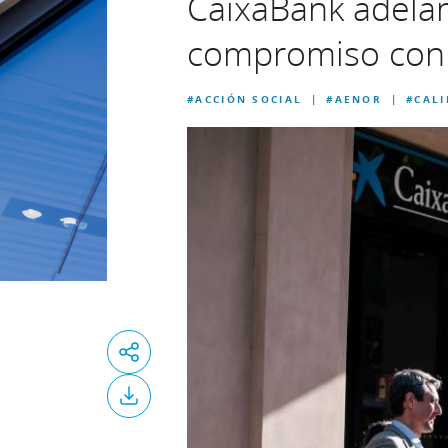
CaixaBank adela
compromiso con l
#ACCIÓN SOCIAL
#AENOR
#CALI
|
|