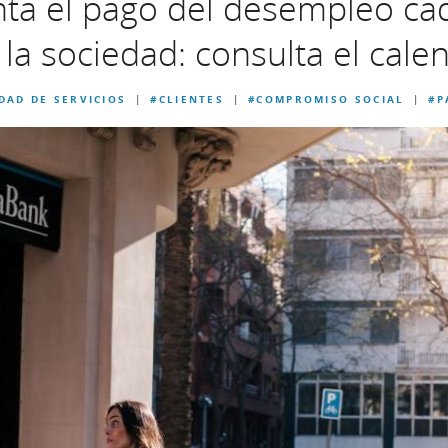
nta el pago del desempleo ca
a sociedad: consulta el cale
DAD DE SERVICIOS
#CLIENTES
#COMPROMISO SOCIAL
#P
|
|
|