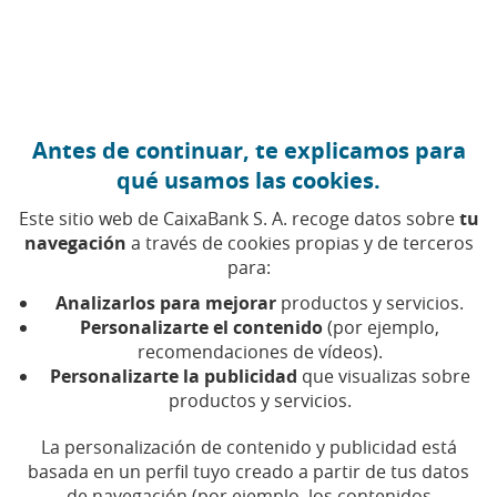
Ir al contenido central
Caixabank (Ir a Inicio)
Antes de continuar, te explicamos para
DIVERSIDAD
qué usamos las cookies.
23 FEBRERO 2026
Este sitio web de CaixaBank S. A. recoge datos sobre
tu
navegación
a través de cookies propias y de terceros
Eva Moral: “Mi objetivo es
para:
estar en Los Ángeles y
Analizarlos para mejorar
productos y servicios.
poder competir en
Personalizarte el contenido
(por ejemplo,
recomendaciones de vídeos).
triatlón y ciclismo”
Personalizarte la publicidad
que visualizas sobre
productos y servicios.
La atleta aspira a disputar el campeonato
La personalización de contenido y publicidad está
europeo y el mundial de triatlón este año y a
participar en la copa de ciclismo paralímpico
basada en un perfil tuyo creado a partir de tus datos
de navegación (por ejemplo, los contenidos