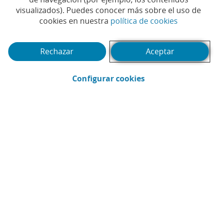
visualizados). Puedes conocer más sobre el uso de
Tiempo de lectura | 7 min.
(Abrir en 
cookies en nuestra
política de cookies
Rechazar
Aceptar
(Abrir en ventana 
Configurar cookies
CaixaBank
Comunicación