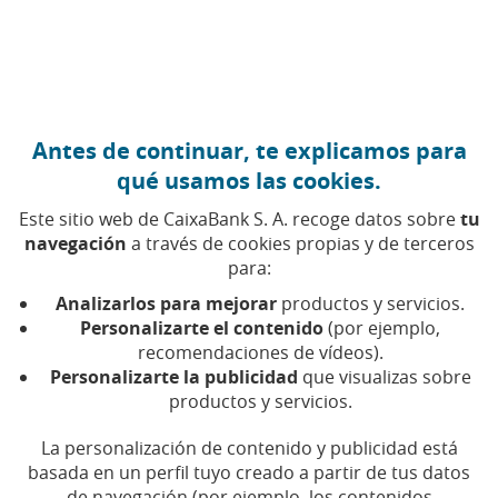
Ir al contenido central
Caixabank (Ir a Inicio)
Antes de continuar, te explicamos para
qué usamos las cookies.
Bienestar
Este sitio web de CaixaBank S. A. recoge datos sobre
tu
navegación
a través de cookies propias y de terceros
para:
Claves sobre progreso social, deporte,
Analizarlos para mejorar
productos y servicios.
ocio y calidad de vida
Personalizarte el contenido
(por ejemplo,
recomendaciones de vídeos).
Personalizarte la publicidad
que visualizas sobre
productos y servicios.
Compartir en Facebook (Abrir en ventan
Compartir en X (Abrir en ventana nu
Compartir en WhatsApp (Abrir 
Compartir en LinkedIn (Abr
Enviar por email (Abri
La personalización de contenido y publicidad está
basada en un perfil tuyo creado a partir de tus datos
de navegación (por ejemplo, los contenidos