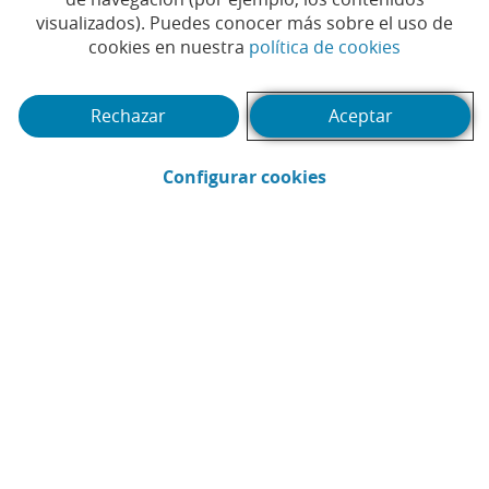
P
visualizados). Puedes conocer más sobre el uso de
El 
(Abrir en 
cookies en nuestra
política de cookies
sus
Rechazar
Aceptar
(Abrir en ventana 
Configurar cookies
RELACIONES Y TIEMPO SOCIAL
Mucho más que un partido: las
aficiones que dan vida al fútbol
español
Artículo
Artí
Mostrando diapositivas 1 a 1 del carrusel.