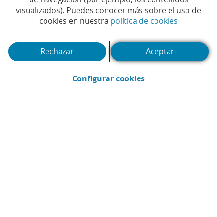
Tiempo de lectura | 7 min.
visualizados). Puedes conocer más sobre el uso de
(Abrir en 
cookies en nuestra
política de cookies
Rechazar
Aceptar
(Abrir en ventana 
Configurar cookies
CaixaBank
Comunicación