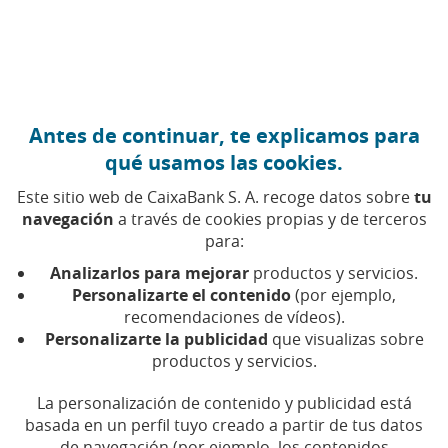
Ir al contenido central
Caixabank (Ir a Inicio)
Antes de continuar, te explicamos para
GESTIÓN PATRIMONIAL
qué usamos las cookies.
13 MARZO 2026
Este sitio web de CaixaBank S. A. recoge datos sobre
tu
navegación
a través de cookies propias y de terceros
Mujeres al frente de la
para:
gestión patrimonial en
Analizarlos para mejorar
productos y servicios.
España
Personalizarte el contenido
(por ejemplo,
recomendaciones de vídeos).
Personalizarte la publicidad
que visualizas sobre
En el sector de la gestión patrimonial cada vez
productos y servicios.
son más las mujeres que deciden emprender
una carrera. Hablan tres referentes
La personalización de contenido y publicidad está
basada en un perfil tuyo creado a partir de tus datos
de navegación (por ejemplo, los contenidos