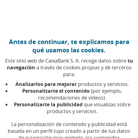
Ir al contenido central
Caixabank (Ir a Inicio)
Antes de continuar, te explicamos para
FINANZAS PERSONALES
qué usamos las cookies.
10 DICIEMBRE 2025
Este sitio web de CaixaBank S. A. recoge datos sobre
tu
navegación
a través de cookies propias y de terceros
Calendario económico de
para:
2026 para planificar tus
Analizarlos para mejorar
productos y servicios.
finanzas
Personalizarte el contenido
(por ejemplo,
recomendaciones de vídeos).
Personalizarte la publicidad
que visualizas sobre
Los principales hitos económicos que afectarán
productos y servicios.
a tu economía en 2026, organizados por meses
La personalización de contenido y publicidad está
basada en un perfil tuyo creado a partir de tus datos
Tiempo de lectura | 4 min.
de navegación (por ejemplo, los contenidos