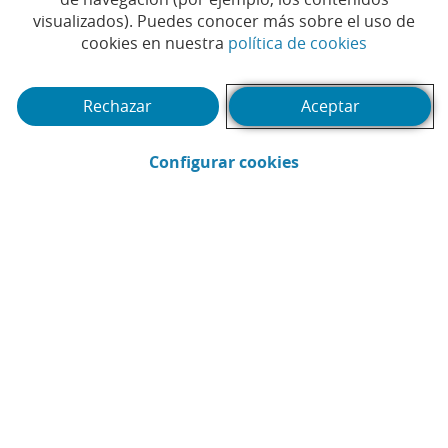
visualizados). Puedes conocer más sobre el uso de
(Abrir en 
cookies en nuestra
política de cookies
Rechazar
Aceptar
(Abrir en ventana 
Configurar cookies
CaixaBank
Comunicación
Enviar por email (Abrir en ventana nue
Compartir en LinkedIn (Abrir en v
Compartir en WhatsApp (Abri
Compartir en X (Abrir en
Compartir en Facebo