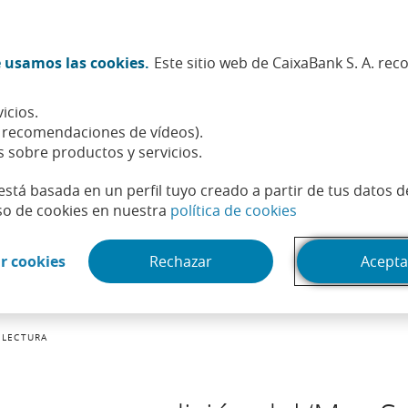
Twitter (Abrir en ventana nueva)
Facebook (Abrir en ventana n
Instagram (Abrir en venta
Linkedin (Abrir en ve
Youtube (Abrir e
Spotify (Abri
TikTok (
What
 usamos las cookies.
Este sitio web de CaixaBank S. A. re
Sostenibilidad
Accionistas e inversores
Personas
icios.
, recomendaciones de vídeos).
s sobre productos y servicios.
está basada en un perfil tuyo creado a partir de tus datos 
(Abrir en venta
so de cookies en nuestra
política de cookies
(Abrir en ventana nueva)
r cookies
Rechazar
Acepta
 LECTURA