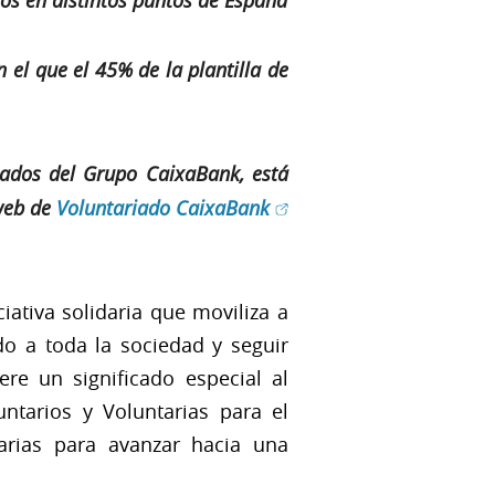
ios en distintos puntos de España
n el que el 45% de la plantilla de
leados del Grupo CaixaBank, está
(Abrir en ventana nueva)
 web de
Voluntariado CaixaBank
iativa solidaria que moviliza a
do a toda la sociedad y seguir
ere un significado especial al
ntarios y Voluntarias para el
darias para avanzar hacia una