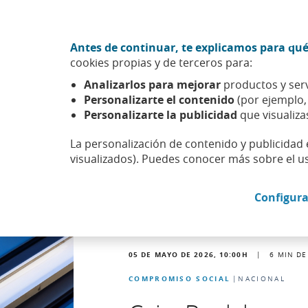
Ir al contenido central
Acción CABK (Abrir en ventana nueva)
Antes de continuar, te explicamos para qué
Sobre nosotros
cookies propias y de terceros para:
Caixabank (Ir a Inicio)
Analizarlos para mejorar
productos y serv
Actualidad
Noticias
Detalle noticia
Personalizarte el contenido
(por ejemplo
Personalizarte la publicidad
que visualiza
La personalización de contenido y publicidad 
visualizados). Puedes conocer más sobre el u
Configura
05 DE MAYO DE 2026, 10:00
H
|
6
MIN DE
COMPROMISO SOCIAL
NACIONAL