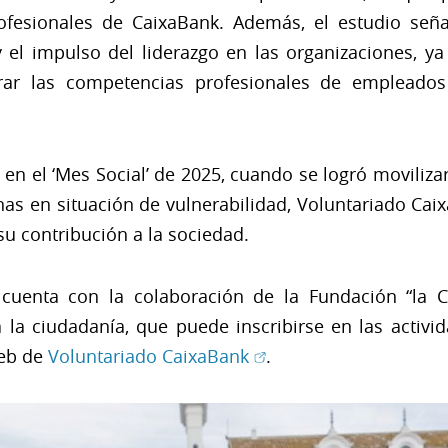
fesionales de CaixaBank. Además, el estudio seña
y el impulso del liderazgo en las organizaciones, y
orar las competencias profesionales de empleados 
 en el ‘Mes Social’ de 2025, cuando se logró moviliza
nas en situación de vulnerabilidad, Voluntariado Ca
u contribución a la sociedad.
e cuenta con la colaboración de la Fundación “la
a la ciudadanía, que puede inscribirse en las activi
(Abrir en ventana nuev
web de
Voluntariado CaixaBank
.