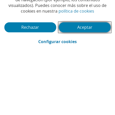
visualizados). Puedes conocer más sobre el uso de
(Abrir en 
cookies en nuestra
política de cookies
(Abrir calendario)
Fecha
Rechazar
Aceptar
Buscar
(Abrir en ventana 
Filtrar
Configurar cookies