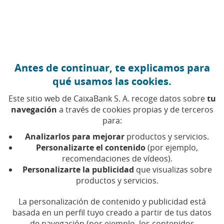
Ir al contenido central
Caixabank (Ir a Inicio)
Antes de continuar, te explicamos para
qué usamos las cookies.
Este sitio web de CaixaBank S. A. recoge datos sobre
tu
navegación
a través de cookies propias y de terceros
Cooperación
para:
Analizarlos para mejorar
productos y servicios.
Encuentra aquí todos los artículos, vídeos y pódcast
Personalizarte el contenido
(por ejemplo,
sobre cooperación en CaixaBank
recomendaciones de vídeos).
Personalizarte la publicidad
que visualizas sobre
productos y servicios.
La personalización de contenido y publicidad está
Compartir en Facebook (Abrir en ventan
Compartir en X (Abrir en ventana nu
Compartir en WhatsApp (Abrir 
Compartir en LinkedIn (Abr
Enviar por email (Abri
basada en un perfil tuyo creado a partir de tus datos
de navegación (por ejemplo, los contenidos