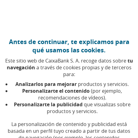
Ir al contenido central
Caixabank (Ir a Inicio)
Antes de continuar, te explicamos para
ECONOMÍA CIRCULAR
qué usamos las cookies.
18 DICIEMBRE 2025
Este sitio web de CaixaBank S. A. recoge datos sobre
tu
navegación
a través de cookies propias y de terceros
Una nueva manera de
para:
entender la solidaridad
Analizarlos para mejorar
productos y servicios.
por parte de las
Personalizarte el contenido
(por ejemplo,
recomendaciones de vídeos).
empresas
Personalizarte la publicidad
que visualizas sobre
productos y servicios.
El programa ReUtilízame alarga la vida útil de
La personalización de contenido y publicidad está
materiales donados y mejora el equipamiento
de entidades sociales
basada en un perfil tuyo creado a partir de tus datos
de navegación (por ejemplo, los contenidos