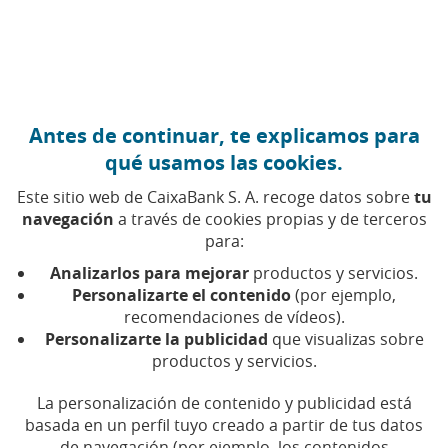
Ir al contenido central
Caixabank (Ir a Inicio)
Antes de continuar, te explicamos para
HUELLA DE CARBONO
qué usamos las cookies.
26 NOVIEMBRE 2025
Este sitio web de CaixaBank S. A. recoge datos sobre
tu
navegación
a través de cookies propias y de terceros
Haz que tus Navidades
para:
sean sostenibles con
Analizarlos para mejorar
productos y servicios.
estos diez trucos
Personalizarte el contenido
(por ejemplo,
recomendaciones de vídeos).
Personalizarte la publicidad
que visualizas sobre
Envoltorios, decoración, menú… hay mucho
productos y servicios.
margen para la sostenibilidad también en
Navidad
La personalización de contenido y publicidad está
basada en un perfil tuyo creado a partir de tus datos
de navegación (por ejemplo, los contenidos