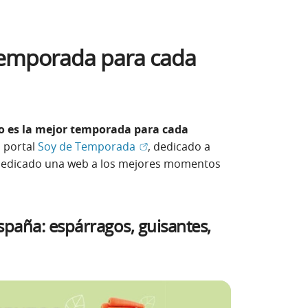
temporada para cada
o es la mejor temporada para cada
(Abrir en ventana nueva)
l portal
Soy de Temporada
, dedicado a
 dedicado una web a los mejores momentos
ir en ventana nueva)
paña: espárragos, guisantes,