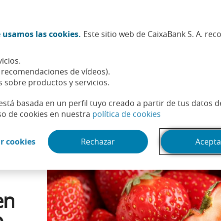
Twitter (Abrir en ventana nueva)
Facebook (Abrir en ventana n
Instagram (Abrir en venta
Linkedin (Abrir en ve
Youtube (Abrir e
Spotify (Abri
TikTok (
What
 usamos las cookies.
Este sitio web de CaixaBank S. A. re
Sostenibilidad
Accionistas e inversores
Personas
icios.
ara la primavera: qué alimentos consumir en cada estación del año
, recomendaciones de vídeos).
s sobre productos y servicios.
está basada en un perfil tuyo creado a partir de tus datos 
(Abrir en venta
so de cookies en nuestra
política de cookies
(Abrir en ventana nueva)
r cookies
Rechazar
Acepta
a
en
o