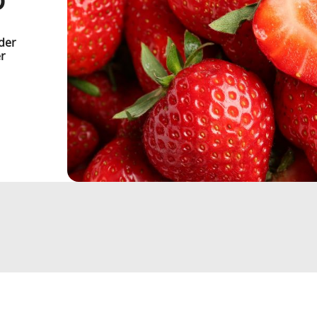
der
er