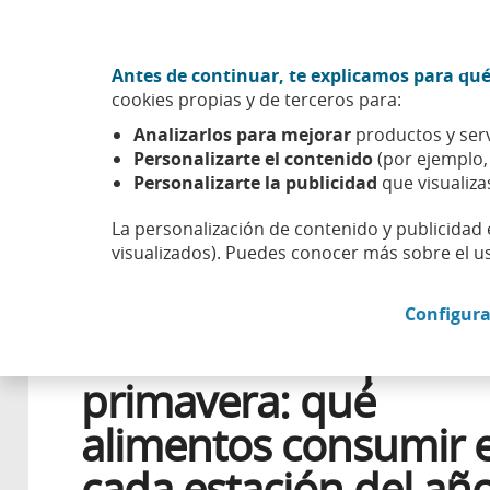
Ir al contenido central
Acción CABK (Abrir en ventana nueva)
Antes de continuar, te explicamos para qué
Sobre nosotros
cookies propias y de terceros para:
Caixabank (Ir a Inicio)
Analizarlos para mejorar
productos y serv
Esfera
Aprender
Salud financiera
Las fresas son p
Personalizarte el contenido
(por ejemplo
Personalizarte la publicidad
que visualiza
La personalización de contenido y publicidad 
visualizados). Puedes conocer más sobre el u
30 MARZO 2026
CONSUMO
Configura
Las fresas son para l
primavera: qué
alimentos consumir 
cada estación del añ