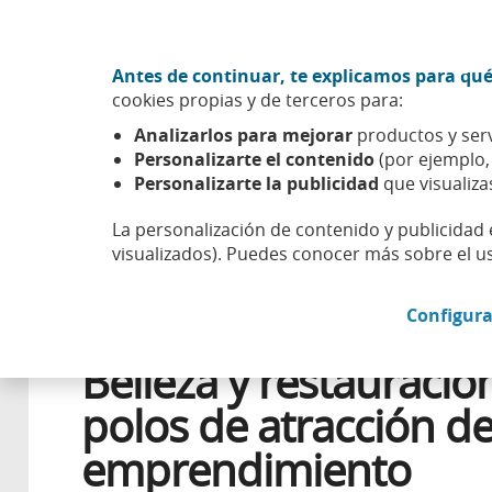
Ir al contenido central
Acción CABK (Abrir en ventana nueva)
Antes de continuar, te explicamos para qué
Sobre nosotros
cookies propias y de terceros para:
Caixabank (Ir a Inicio)
Analizarlos para mejorar
productos y serv
Esfera
Emprender
Casos de éxito
Belleza y restau
Personalizarte el contenido
(por ejemplo
Personalizarte la publicidad
que visualiza
La personalización de contenido y publicidad 
visualizados). Puedes conocer más sobre el u
11 FEBRERO 2026
Configura
FINANCIACIÓN
Belleza y restauració
polos de atracción de
emprendimiento