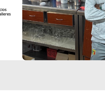
cios
alleres