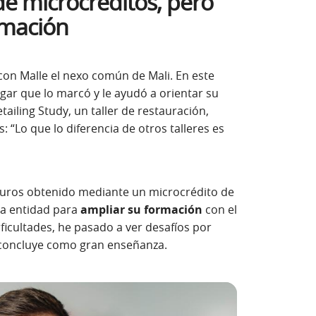
de microcréditos, pero
rmación
con Malle el nexo común de Mali. En este
ugar que lo marcó y le ayudó a orientar su
etailing Study, un taller de restauración,
: “Lo que lo diferencia de otros talleres es
euros obtenido mediante un microcrédito de
la entidad para
ampliar su formación
con el
ntana nueva)
dificultades, he pasado a ver desafíos por
 concluye como gran enseñanza.