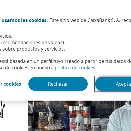
Twitter (Abrir en ventana nueva)
Facebook (Abrir en ventana n
Instagram (Abrir en venta
Linkedin (Abrir en ve
Youtube (Abrir e
Spotify (Abri
TikTok (
What
 usamos las cookies.
Este sitio web de CaixaBank S. A. re
Sostenibilidad
Accionistas e inversores
Personas
icios.
ración, polos de atracción del emprendimiento
, recomendaciones de vídeos).
s sobre productos y servicios.
está basada en un perfil tuyo creado a partir de tus datos 
(Abrir en venta
so de cookies en nuestra
política de cookies
(Abrir en ventana nueva)
r cookies
Rechazar
Acepta
n,
l