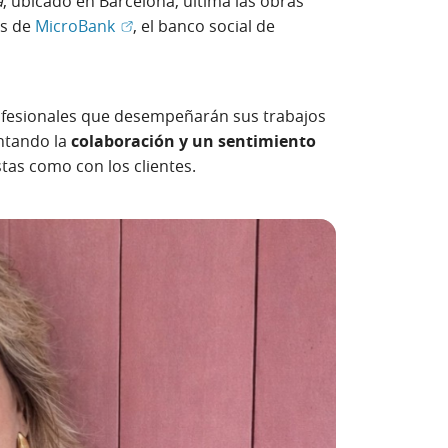
a
, ubicado en Barcelona, ultima las obras
(Abrir en ventana nueva)
os de
MicroBank
, el banco social de
ofesionales que desempeñarán sus trabajos
ntando la
colaboración y un sentimiento
istas como con los clientes.