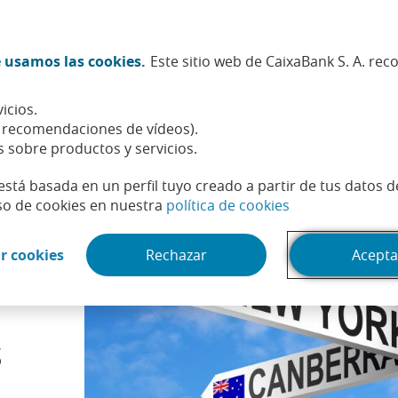
Twitter (Abrir en ventana nueva)
Facebook (Abrir en ventana n
Instagram (Abrir en venta
Linkedin (Abrir en ve
Youtube (Abrir e
Spotify (Abri
TikTok (
What
 usamos las cookies.
Este sitio web de CaixaBank S. A. re
Sostenibilidad
Accionistas e inversores
Personas
icios.
erior: una oportunidad para conquistar mercados de todo el mundo
, recomendaciones de vídeos).
s sobre productos y servicios.
está basada en un perfil tuyo creado a partir de tus datos 
(Abrir en venta
so de cookies en nuestra
política de cookies
(Abrir en ventana nueva)
r cookies
Rechazar
Acepta
a