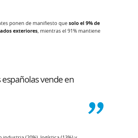
entes ponen de manifiesto que
solo el 9% de
ados exteriores
, mientras el 91% mantiene
s españolas vende en
industria (20%), logística (13%) y