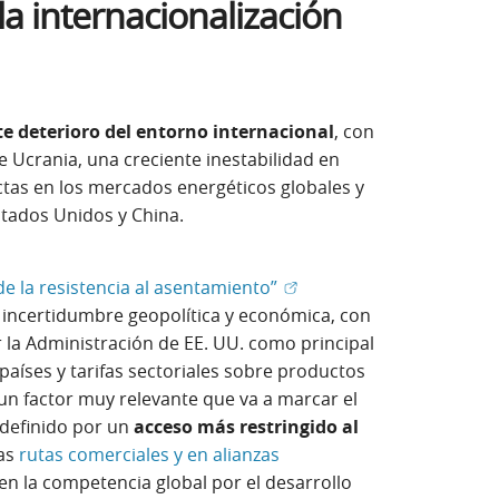
la internacionalización
te deterioro del entorno internacional
, con
 Ucrania, una creciente inestabilidad en
tas en los mercados energéticos globales y
Estados Unidos y China.
(Abrir en ventana nueva)
e la resistencia al asentamiento”
ir en ventana nueva)
a incertidumbre geopolítica y económica, con
 la Administración de EE. UU. como principal
aíses y tarifas sectoriales sobre productos
n factor muy relevante que va a marcar el
 definido por un
acceso más restringido al
las
rutas comerciales y en alianzas
en la competencia global por el desarrollo