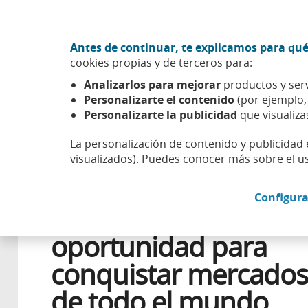
Ir al contenido central
Acción CABK (Abrir en ventana nueva)
Antes de continuar, te explicamos para qué
Sobre nosotros
cookies propias y de terceros para:
Caixabank (Ir a Inicio)
Analizarlos para mejorar
productos y serv
Esfera
Entorno económico
Negocios
Puerta al ext
Personalizarte el contenido
(por ejemplo
Personalizarte la publicidad
que visualiza
La personalización de contenido y publicidad 
visualizados). Puedes conocer más sobre el u
9 FEBRERO 2026
FINANCIACIÓN
Configura
Puerta al exterior: un
oportunidad para
conquistar mercados
de todo el mundo