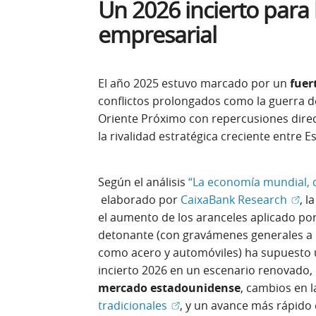
Un 2026 incierto para 
empresarial
El año 2025 estuvo marcado por un
fuer
conflictos prolongados como la guerra de
Oriente Próximo con repercusiones direc
la rivalidad estratégica creciente entre 
Según el análisis
“La economía mundial, d
(Abr
elaborado por
CaixaBank Research
, l
el aumento de los aranceles aplicado por
detonante (con gravámenes generales a p
como acero y automóviles) ha supuesto u
incierto 2026 en un escenario renovado,
mercado estadounidense
, cambios en 
(Abrir en ventana nueva)
tradicionales
, y un avance más rápido 