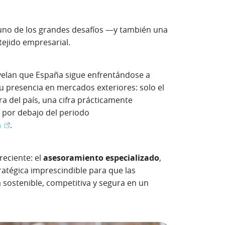
 uno de los grandes desafíos —y también una
tejido empresarial.
velan que España sigue enfrentándose a
u presencia en mercados exteriores: solo el
a del país, una cifra prácticamente
 por debajo del periodo
(Abrir en ventana nueva)
m
.
reciente: el
asesoramiento especializado
,
atégica imprescindible para que las
ostenible, competitiva y segura en un