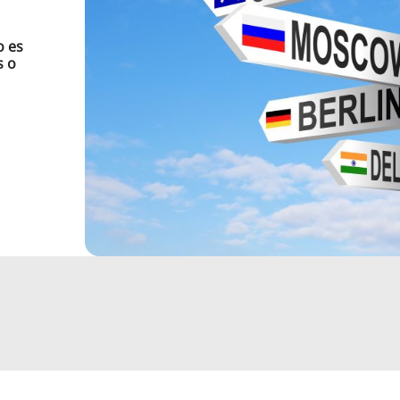
o es
s o