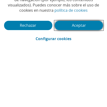
visualizados). Puedes conocer más sobre el uso de
(Abrir en 
cookies en nuestra
política de cookies
Rechazar
Aceptar
(Abrir en ventana 
Configurar cookies
CaixaBank
Comunicación
Enviar por email (Abrir en ventana nue
Compartir en LinkedIn (Abrir en v
Compartir en WhatsApp (Abri
Compartir en X (Abrir en
Compartir en Facebo
LECTURAS RELACIONADAS