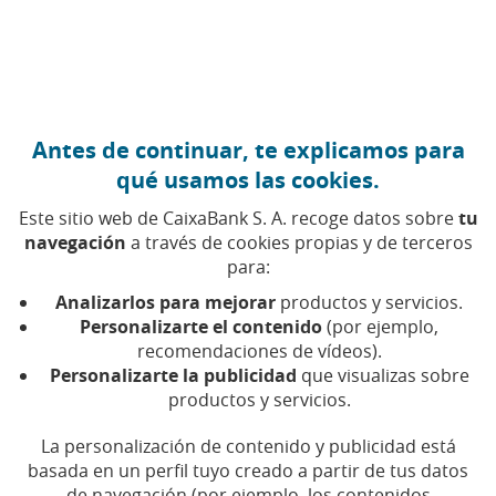
Ir al contenido central
Caixabank (Ir a Inicio)
Antes de continuar, te explicamos para
DIGITALIZACIÓN
qué usamos las cookies.
13 JUNIO 2019
Este sitio web de CaixaBank S. A. recoge datos sobre
tu
navegación
a través de cookies propias y de terceros
La nueva ley de copyright
para:
Analizarlos para mejorar
productos y servicios.
Personalizarte el contenido
(por ejemplo,
Tiempo de lectura | 5 min.
recomendaciones de vídeos).
Personalizarte la publicidad
que visualizas sobre
productos y servicios.
La personalización de contenido y publicidad está
basada en un perfil tuyo creado a partir de tus datos
de navegación (por ejemplo, los contenidos