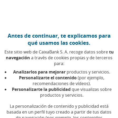
Ir al contenido central
Caixabank (Ir a Inicio)
Antes de continuar, te explicamos para
FINANZAS PERSONALES
qué usamos las cookies.
17 MARZO 2026
Este sitio web de CaixaBank S. A. recoge datos sobre
tu
navegación
a través de cookies propias y de terceros
Cómo consultar tu
para:
información fiscal para
Analizarlos para mejorar
productos y servicios.
preparar la Renta 2025
Personalizarte el contenido
(por ejemplo,
recomendaciones de vídeos).
Personalizarte la publicidad
que visualizas sobre
Esta información es la que utilizará la Agencia
productos y servicios.
Tributaria para elaborar el borrador de la
declaración
La personalización de contenido y publicidad está
basada en un perfil tuyo creado a partir de tus datos
de navegación (por ejemplo, los contenidos