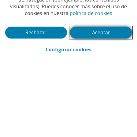
Tiempo de lectura | 5 min.
visualizados). Puedes conocer más sobre el uso de
(Abrir en 
cookies en nuestra
política de cookies
Rechazar
Aceptar
(Abrir en ventana 
Configurar cookies
Pedro Rodríguez Mateo
Asesoría Fiscal CaixaBank