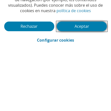
visualizados). Puedes conocer más sobre el uso de
(Abrir en 
cookies en nuestra
política de cookies
Rechazar
Aceptar
(Abrir en ventana 
Configurar cookies
CaixaBank
Comunicación
Enviar por email (Abrir en ventana nue
Compartir en LinkedIn (Abrir en v
Compartir en WhatsApp (Abri
Compartir en X (Abrir en
Compartir en Facebo