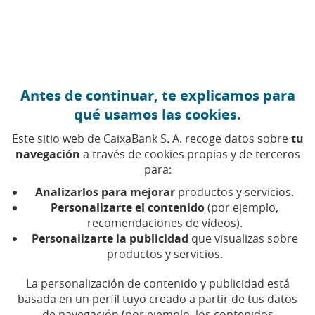
Ir al contenido central
Caixabank (Ir a Inicio)
Antes de continuar, te explicamos para
AYUDAS
qué usamos las cookies.
8 SEPTIEMBRE 2021
Este sitio web de CaixaBank S. A. recoge datos sobre
tu
navegación
a través de cookies propias y de terceros
Vuelta al cole: estas son
para:
las becas y ayudas
Analizarlos para mejorar
productos y servicios.
escolares que puedes
Personalizarte el contenido
(por ejemplo,
recomendaciones de vídeos).
solicitar
Personalizarte la publicidad
que visualizas sobre
productos y servicios.
Tiempo de lectura | 5 min.
La personalización de contenido y publicidad está
basada en un perfil tuyo creado a partir de tus datos
de navegación (por ejemplo, los contenidos