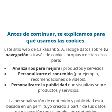
Ir al contenido central
Caixabank (Ir a Inicio)
Antes de continuar, te explicamos para
FINANZAS PERSONALES
qué usamos las cookies.
21 DICIEMBRE 2022
Este sitio web de CaixaBank S. A. recoge datos sobre
tu
navegación
a través de cookies propias y de terceros
Preahorro, la técnica que
para:
te ayudará a ahorrar sin
Analizarlos para mejorar
productos y servicios.
darte cuenta
Personalizarte el contenido
(por ejemplo,
recomendaciones de vídeos).
Personalizarte la publicidad
que visualizas sobre
Tiempo de lectura | 4 min.
productos y servicios.
La personalización de contenido y publicidad está
basada en un perfil tuyo creado a partir de tus datos
de navegación (por ejemplo, los contenidos