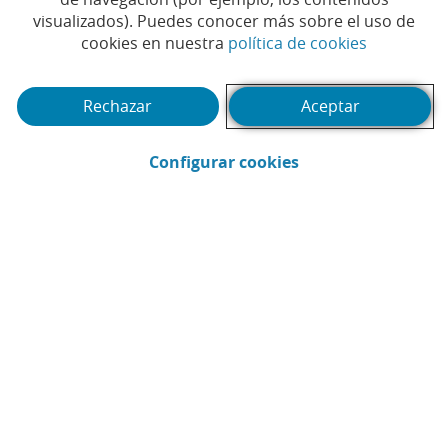
visualizados). Puedes conocer más sobre el uso de
(Abrir en 
cookies en nuestra
política de cookies
Rechazar
Aceptar
(Abrir en ventana 
Configurar cookies
CaixaBank
Comunicación
Enviar por email (Abrir en ventana nue
Compartir en LinkedIn (Abrir en v
Compartir en WhatsApp (Abri
Compartir en X (Abrir en
Compartir en Facebo