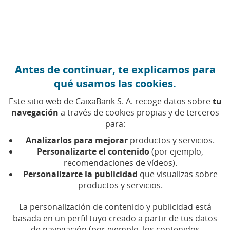
Ir al contenido central
Caixabank (Ir a Inicio)
Antes de continuar, te explicamos para
FINANZAS PERSONALES
qué usamos las cookies.
9 JUNIO 2026
Este sitio web de CaixaBank S. A. recoge datos sobre
tu
navegación
a través de cookies propias y de terceros
Lethal Crysis: reinvertirlo
para:
todo para poder seguir
Analizarlos para mejorar
productos y servicios.
generando ingresos
Personalizarte el contenido
(por ejemplo,
recomendaciones de vídeos).
Personalizarte la publicidad
que visualizas sobre
El creador de contenido explica cómo gestiona
productos y servicios.
sus ingresos para mantener activo su proyecto
La personalización de contenido y publicidad está
basada en un perfil tuyo creado a partir de tus datos
Tiempo de lectura | 3 min.
de navegación (por ejemplo, los contenidos