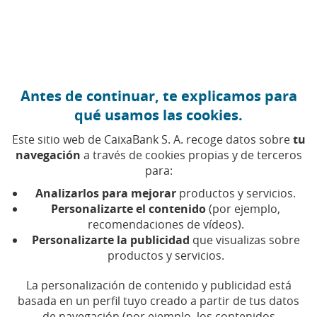
Ir al contenido central
Caixabank (Ir a Inicio)
Antes de continuar, te explicamos para
CIBERSEGURIDAD
qué usamos las cookies.
10 JUNIO 2024
Este sitio web de CaixaBank S. A. recoge datos sobre
tu
navegación
a través de cookies propias y de terceros
Ciberseguridad: cómo
para:
valorar la información
Analizarlos para mejorar
productos y servicios.
que te dan Google o
Personalizarte el contenido
(por ejemplo,
recomendaciones de vídeos).
ChatGPT
Personalizarte la publicidad
que visualizas sobre
productos y servicios.
Si buscas respuestas para todo en motores de
La personalización de contenido y publicidad está
búsqueda como Google o en chats de IA, debes
aprender a hacerlo de manera segura
basada en un perfil tuyo creado a partir de tus datos
de navegación (por ejemplo, los contenidos