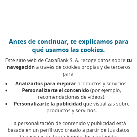
Ir al contenido central
Caixabank (Ir a Inicio)
Antes de continuar, te explicamos para
AYUDAS
qué usamos las cookies.
28 ABRIL 2026
Este sitio web de CaixaBank S. A. recoge datos sobre
tu
navegación
a través de cookies propias y de terceros
Avales públicos: así
para:
facilitan el acceso a la
Analizarlos para mejorar
productos y servicios.
primera vivienda
Personalizarte el contenido
(por ejemplo,
recomendaciones de vídeos).
Personalizarte la publicidad
que visualizas sobre
El episodio 28 de Finanzas con EFE explica cómo
productos y servicios.
los avales públicos ayudan a comprar una
primera vivienda y sus requisitos
La personalización de contenido y publicidad está
basada en un perfil tuyo creado a partir de tus datos
de navegación (por ejemplo, los contenidos