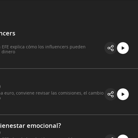
ncers
1
n EFE explica cómo los influencers pueden
u dinero
0
na euro, conviene revisar las comisiones, el cambio
o
 bienestar emocional?
9