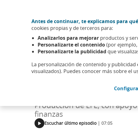
Ir al contenido central
Acción CABK (Abrir en ventana nueva)
Antes de continuar, te explicamos para qué
Sobre nosotros
cookies propias y de terceros para:
Caixabank (Ir a Inicio)
Analizarlos para mejorar
productos y serv
Esfera
Pódcast
Finanzas con EFE
Personalizarte el contenido
(por ejemplo
Personalizarte la publicidad
que visualiza
La personalización de contenido y publicidad 
visualizados). Puedes conocer más sobre el u
FINANZAS PERSONALES
Finanzas con 
Configura
Producción de EFE, con apoyo
finanzas
Escuchar último episodio
| 07:05