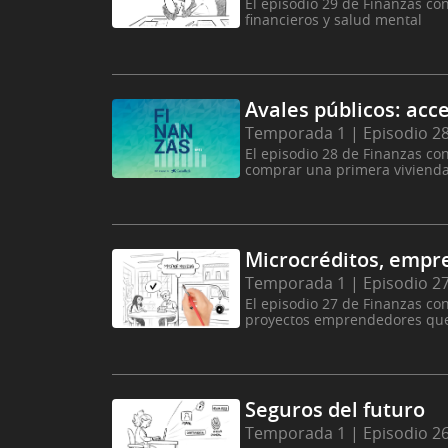
El episodio 29 de Finanzas co
financieros y salud mental
Avales públicos: acce
Temporada 1 | Episodio 2
El episodio 28 de Finanzas co
comprar una primera vivienda 
Microcréditos, empr
Temporada 1 | Episodio 2
El episodio 27 de Finanzas co
proyectos emprendedores que
Seguros del futuro
Temporada 1 | Episodio 2