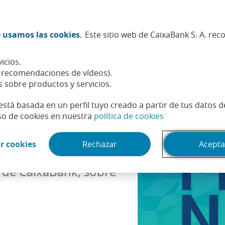
Twitter (Abrir en ventana nueva)
Facebook (Abrir en ventana n
Instagram (Abrir en venta
Linkedin (Abrir en ve
Youtube (Abrir e
Spotify (Abri
TikTok (
What
 usamos las cookies.
Este sitio web de CaixaBank S. A. re
Sostenibilidad
Accionistas e inversores
Personas
icios.
, recomendaciones de vídeos).
s sobre productos y servicios.
está basada en un perfil tuyo creado a partir de tus datos 
(Abrir en venta
so de cookies en nuestra
política de cookies
EFE
(Abrir en ventana nueva)
r cookies
Rechazar
Acepta
 de CaixaBank, sobre