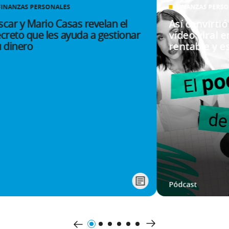
FINANZAS PERSONALES
FINANZAS PERS
car y Mario Casas revelan el
Así convirti
creto que les ayuda a gestionar
vídeo viral 
 dinero
rentable y e
Pódcast