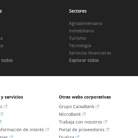
s
Sectores
Agroalimentario
Inmobiliario
ía
Turismo
ta
Tecnología
Servicios financieros
 todos
Explorar todos
y servicios
Otras webs corporativas
(Abrir en ventana nueva)
(Abrir en ventana nu
es
Grupo CaixaBank
(Abrir en ventana nueva)
(Abrir en ventana nueva)
MicroBank
Abrir en ventana nueva)
(Abrir en ventan
Trabaja con nosotros
(Abrir en ventana nueva)
(Abrir en venta
información de interés
Portal de proveedores
(Abrir en ventana nueva)
(Abrir en ventana nueva)
mier
Dualiza