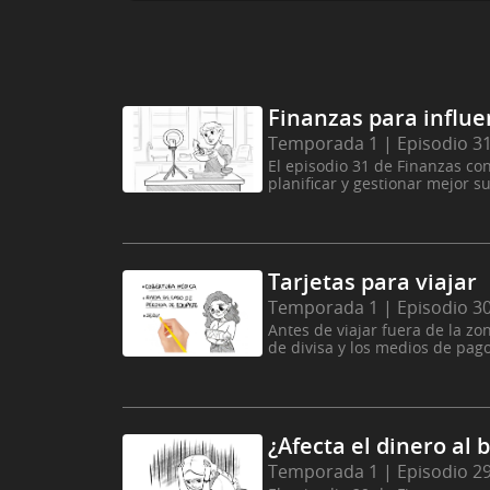
Finanzas para influe
Temporada 1 | Episodio 3
El episodio 31 de Finanzas co
planificar y gestionar mejor s
Tarjetas para viajar
Temporada 1 | Episodio 3
Antes de viajar fuera de la zo
de divisa y los medios de pag
¿Afecta el dinero al
Temporada 1 | Episodio 2