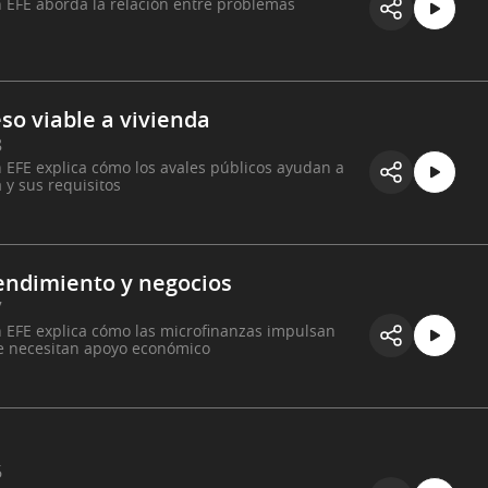
n EFE aborda la relación entre problemas
so viable a vivienda
8
n EFE explica cómo los avales públicos ayudan a
y sus requisitos
endimiento y negocios
7
n EFE explica cómo las microfinanzas impulsan
 necesitan apoyo económico
6