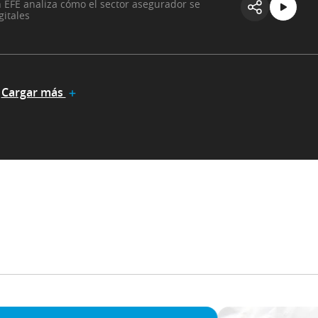
n EFE analiza cómo el sector asegurador se
gitales
Cargar más