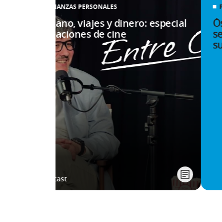
FINANZAS PERSONALES
Verano, viajes y dinero: especial
Ós
vacaciones de cine
se
su
Pódcast
Mostrando diapositivas 1 a 3 del carrusel.