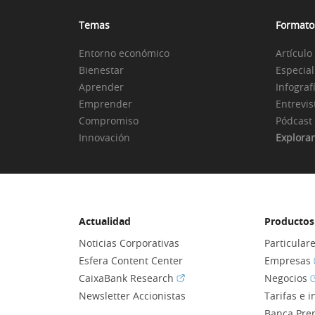
Temas
Formato
Entorno económico
Artículo
Bienestar
Especial
Aprender
Infograf
Emprender
Entrevis
Compromiso
Pódcast
Innovación
Explorar
Actualidad
Productos 
Noticias Corporativas
Particular
Esfera Content Center
Empresas
(Abrir en ventana nueva)
(
CaixaBank Research
Negocios
Newsletter Accionistas
Tarifas e 
Banca Pre