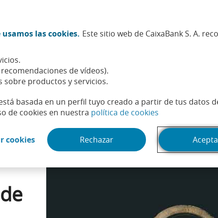
Twitter (Abrir en ventana nueva)
Facebook (Abrir en ventana n
Instagram (Abrir en venta
Linkedin (Abrir en ve
Youtube (Abrir e
Spotify (Abri
TikTok (
What
 usamos las cookies.
Este sitio web de CaixaBank S. A. re
Sostenibilidad
Accionistas e inversores
Personas
icios.
 el invento que se convirtió en el motor de la economía mundial
, recomendaciones de vídeos).
s sobre productos y servicios.
está basada en un perfil tuyo creado a partir de tus datos 
(Abrir en venta
so de cookies en nuestra
política de cookies
(Abrir en ventana nueva)
r cookies
Rechazar
Acepta
,
 de