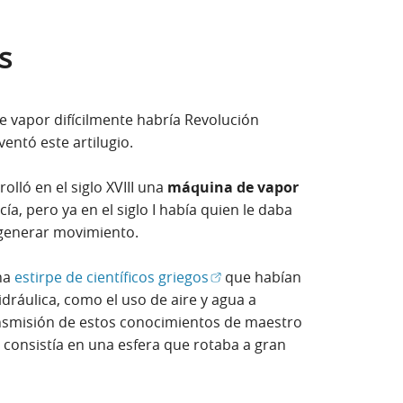
s
vapor difícilmente habría Revolución
ventó este artilugio.
olló en el siglo XVIII una
máquina de vapor
ía, pero ya en el siglo I había quien le daba
 generar movimiento.
(Abrir en ventana nueva)
na
estirpe de científicos griegos
que habían
dráulica, como el uso de aire y agua a
nsmisión de estos conocimientos de maestro
e consistía en una esfera que rotaba a gran