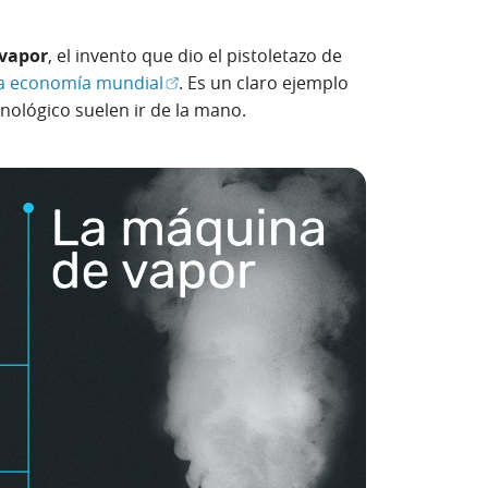
vapor
, el invento que dio el pistoletazo de
(Abrir en ventana nueva)
 la economía mundial
. Es un claro ejemplo
nológico suelen ir de la mano.