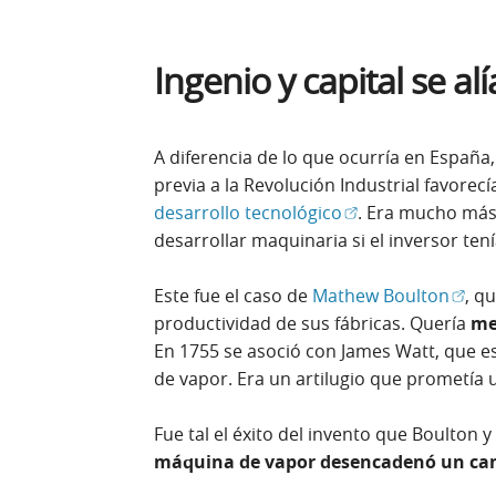
Ingenio y capital se al
A diferencia de lo que ocurría en España, 
previa a la Revolución Industrial favorecí
(Abrir en ventana 
desarrollo tecnológico
. Era mucho más 
desarrollar maquinaria si el inversor tení
(Abri
Este fue el caso de
Mathew Boulton
, q
productividad de sus fábricas. Quería
me
En 1755 se asoció con James Watt, que e
de vapor. Era un artilugio que prometía 
Fue tal el éxito del invento que Boulton y
máquina de vapor desencadenó un ca