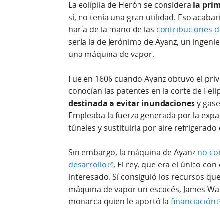
La eolípila de Herón se considera
la pri
sí, no tenía una gran utilidad. Eso acabar
haría de la mano de las
contribuciones d
sería la de Jerónimo de Ayanz, un ingeni
una máquina de vapor.
Fue en 1606 cuando Ayanz obtuvo el priv
conocían las patentes en la corte de Feli
destinada a evitar inundaciones
y gase
Empleaba la fuerza generada por la expa
túneles y sustituirla por aire refrigerado
Sin embargo, la máquina de Ayanz
no co
(Abrir en ventana nueva)
desarrollo
, El rey, que era el único co
interesado. Sí consiguió los recursos qu
máquina de vapor un escocés, James Watt,
(
monarca quien le aportó la
financiación