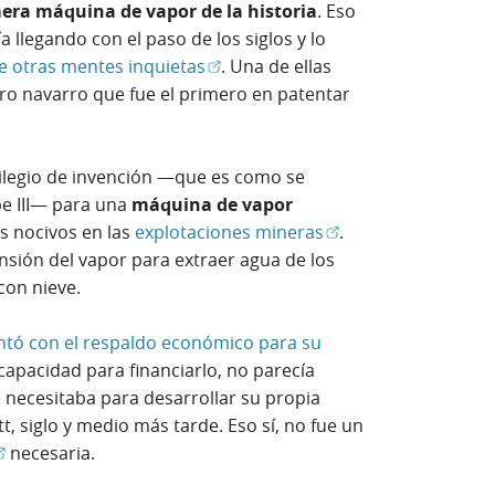
mera máquina de vapor de la historia
. Eso
ía llegando con el paso de los siglos y lo
(Abrir en ventana nueva)
e otras mentes inquietas
. Una de ellas
ero navarro que fue el primero en patentar
ilegio de invención —que es como se
pe III— para una
máquina de vapor
(Abrir en ventana nu
s nocivos en las
explotaciones mineras
.
nsión del vapor para extraer agua de los
 con nieve.
ntó con el respaldo económico para su
n capacidad para financiarlo, no parecía
e necesitaba para desarrollar su propia
 siglo y medio más tarde. Eso sí, no fue un
Abrir en ventana nueva)
necesaria.