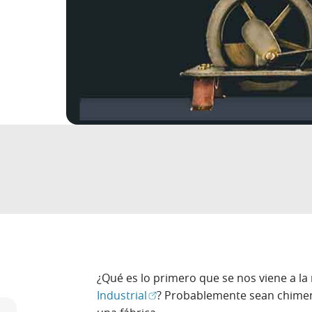
¿Qué es lo primero que se nos viene a 
(Abrir en ventana nueva)
Industrial
? Probablemente sean chimen