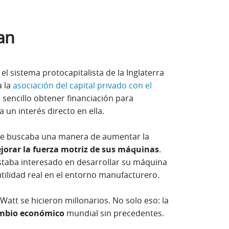
ían
el sistema protocapitalista de la Inglaterra
a la
asociación del capital privado con el
nueva)
sencillo obtener financiación para
a un interés directo en ella.
r en ventana nueva)
ue buscaba una manera de aumentar la
jorar la fuerza motriz de sus máquinas
.
staba interesado en desarrollar su máquina
utilidad real en el entorno manufacturero.
 Watt se hicieron millonarios. No solo eso: la
mbio económico
mundial sin precedentes.