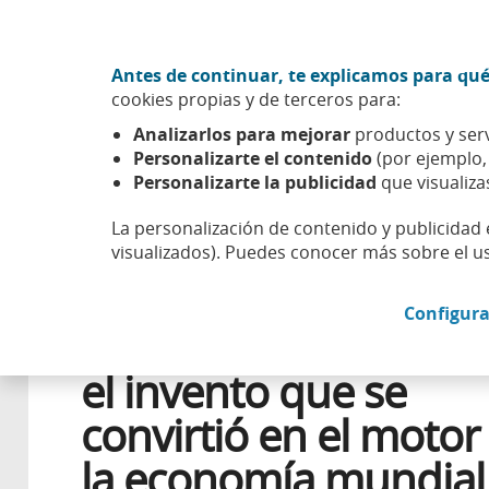
Ir al contenido central
Acción CABK (Abrir en ventana nueva)
Antes de continuar, te explicamos para qué
Sobre nosotros
cookies propias y de terceros para:
Caixabank (Ir a Inicio)
Analizarlos para mejorar
productos y serv
Esfera
Innovación
Tecnología
La máquina de vapor,
Personalizarte el contenido
(por ejemplo
Personalizarte la publicidad
que visualiza
La personalización de contenido y publicidad 
visualizados). Puedes conocer más sobre el u
2 JUNIO 2025
INNOVACIÓN
Configura
La máquina de vapor
el invento que se
convirtió en el motor
la economía mundial