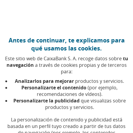
Ir al contenido central
Caixabank (Ir a Inicio)
Antes de continuar, te explicamos para
DIVERSIDAD
qué usamos las cookies.
13 NOVIEMBRE 2025
Este sitio web de CaixaBank S. A. recoge datos sobre
tu
navegación
a través de cookies propias y de terceros
Fiona Pinar: la atleta
para:
paralímpica que convierte
Analizarlos para mejorar
productos y servicios.
retos en victorias
Personalizarte el contenido
(por ejemplo,
recomendaciones de vídeos).
Personalizarte la publicidad
que visualizas sobre
Fiona Pinar y Adriana Mourelos conversan
productos y servicios.
sobre deporte y superación en este episodio de
Más de lo que ves
La personalización de contenido y publicidad está
basada en un perfil tuyo creado a partir de tus datos
de navegación (por ejemplo, los contenidos