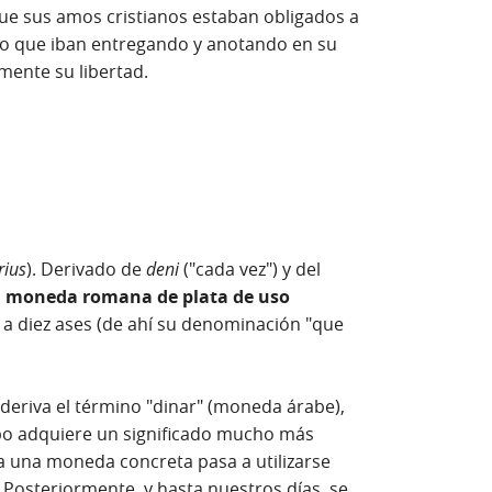
que sus amos cristianos estaban obligados a
ero que iban entregando y anotando en su
mente su libertad.
rius
). Derivado de
deni
("cada vez") y del
a
moneda romana de plata de uso
a a diez ases (de ahí su denominación "que
 deriva el término "dinar" (moneda árabe),
mpo adquiere un significado mucho más
 a una moneda concreta pasa a utilizarse
Posteriormente, y hasta nuestros días, se