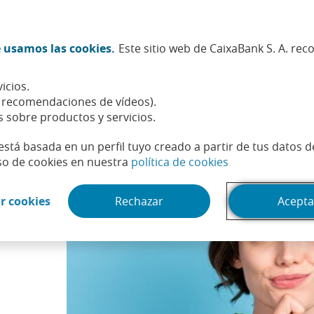
Twitter (Abrir en ventana nueva)
Facebook (Abrir en ventana n
Instagram (Abrir en venta
Linkedin (Abrir en ve
Youtube (Abrir e
Spotify (Abri
TikTok (
What
 usamos las cookies.
Este sitio web de CaixaBank S. A. re
Sostenibilidad
Accionistas e inversores
Personas
icios.
lario” y otras curiosidades financieras
, recomendaciones de vídeos).
s sobre productos y servicios.
está basada en un perfil tuyo creado a partir de tus datos 
(Abrir en venta
so de cookies en nuestra
política de cookies
(Abrir en ventana nueva)
r cookies
Rechazar
Acepta
a