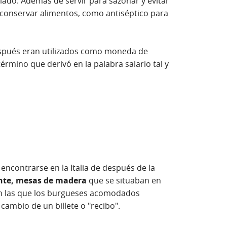
iado. Además de servir para sazonar y evitar
ra conservar alimentos, como antiséptico para
espués eran utilizados como moneda de
 término que derivó en la palabra salario tal y
 encontrarse en la Italia de después de la
ente, mesas de madera
que se situaban en
 en las que los burgueses acomodados
 cambio de un billete o "recibo".