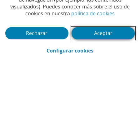
visualizados). Puedes conocer más sobre el uso de
(Abrir en 
cookies en nuestra
política de cookies
Rechazar
Aceptar
(Abrir en ventana 
Configurar cookies
CaixaBank
Comunicación
Enviar por email (Abrir en ventana nue
Compartir en LinkedIn (Abrir en v
Compartir en WhatsApp (Abri
Compartir en X (Abrir en
Compartir en Facebo