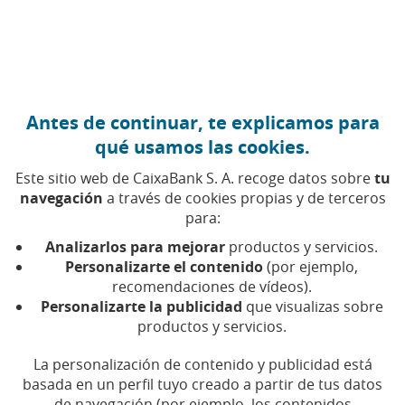
Ir al contenido central
Caixabank (Ir a Inicio)
Antes de continuar, te explicamos para
FINANZAS PERSONALES
qué usamos las cookies.
16 AGOSTO 2022
Este sitio web de CaixaBank S. A. recoge datos sobre
tu
navegación
a través de cookies propias y de terceros
¿Cuánto dinero se puede
para:
llevar en efectivo por la
Analizarlos para mejorar
productos y servicios.
calle?
Personalizarte el contenido
(por ejemplo,
recomendaciones de vídeos).
Personalizarte la publicidad
que visualizas sobre
Tiempo de lectura | 5 min.
productos y servicios.
La personalización de contenido y publicidad está
basada en un perfil tuyo creado a partir de tus datos
de navegación (por ejemplo, los contenidos