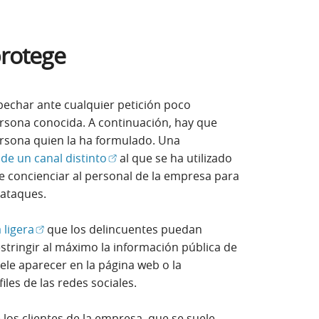
protege
pechar ante cualquier petición poco
ersona conocida. A continuación, hay que
persona quien la ha formulado. Una
(Abrir en ventana nueva)
 de un canal distinto
al que se ha utilizado
ne concienciar al personal de la empresa para
 ataques.
(Abrir en ventana nueva)
 ligera
que los delincuentes puedan
restringir al máximo la información pública de
le aparecer en la página web o la
iles de las redes sociales.
 los clientes de la empresa, que se suele