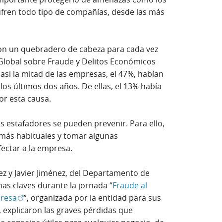
fren todo tipo de compañías, desde las más
son un quebradero de cabeza para cada vez
 Global sobre Fraude y Delitos Económicos
casi la mitad de las empresas, el 47%, habían
los últimos dos años. De ellas, el 13% había
or esta causa.
os estafadores se pueden prevenir. Para ello,
 más habituales y tomar algunas
fectar a la empresa.
hez y Javier Jiménez, del Departamento de
as claves durante la jornada “
Fraude al
(Abrir en ventana nueva)
presa
”, organizada por la entidad para sus
 explicaron las graves pérdidas que