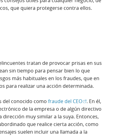
s consejos útiles para cualquier negocio, de
cos, que quiera protegerse contra ellos.
delincuentes tratan de provocar prisas en sus
ean sin tiempo para pensar bien lo que
asgos más habituales en los fraudes, que en
s para realizar una acción determinada.
(Abrir en ventana nueva
ves del conocido como
fraude del CEO
. En él,
lectrónico de la empresa o de algún directivo
a dirección muy similar a la suya. Entonces,
subordinado que realice cierta acción, como
nsajes suelen incluir una llamada a la