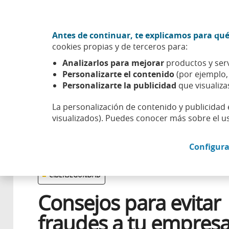
Ir al contenido central
Acción CABK (Abrir en ventana nueva)
Antes de continuar, te explicamos para qué
Sobre nosotros
cookies propias y de terceros para:
Caixabank (Ir a Inicio)
Analizarlos para mejorar
productos y serv
Esfera
Innovación
Tecnología
Consejos para evitar
Personalizarte el contenido
(por ejemplo
Personalizarte la publicidad
que visualiza
La personalización de contenido y publicidad 
visualizados). Puedes conocer más sobre el u
17 SEPTIEMBRE 2020
Configura
CIBERSEGURIDAD
Consejos para evitar
fraudes a tu empres