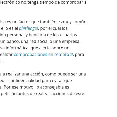
 electrónico no tenga tiempo de comprobar si
prisa es un factor que también es muy común
(Abrir en ventana nueva)
ello es el
phishing
, por el cual los
ión personal y bancaria de los usuarios
un banco, una red social o una empresa.
esa informática, que alerta sobre un
(Abrir en ventana nueva
ealizar
comprobaciones en remoto
, para
a.
ma a realizar una acción, como puede ser una
edir confidencialidad para evitar que
a. Por ese motivo, lo aconsejable es
petición antes de realizar acciones de este