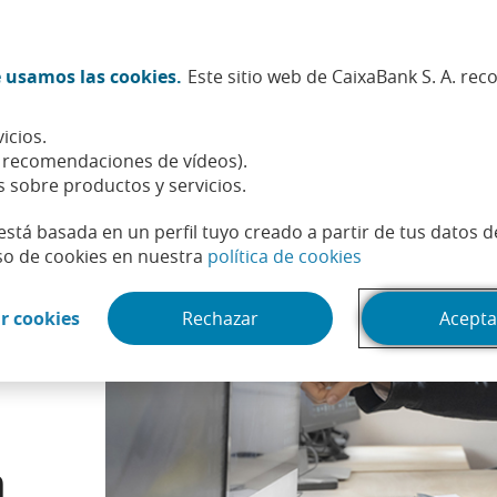
Twitter (Abrir en ventana nueva)
Facebook (Abrir en ventana n
Instagram (Abrir en venta
Linkedin (Abrir en ve
Youtube (Abrir e
Spotify (Abri
TikTok (
What
 usamos las cookies.
Este sitio web de CaixaBank S. A. re
Sostenibilidad
Accionistas e inversores
Personas
icios.
 fraudes a tu empresa
, recomendaciones de vídeos).
s sobre productos y servicios.
está basada en un perfil tuyo creado a partir de tus datos 
(Abrir en venta
so de cookies en nuestra
política de cookies
(Abrir en ventana nueva)
r cookies
Rechazar
Acepta
a