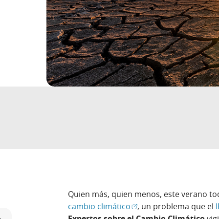
Quien más, quien menos, este verano t
(Abrir en ventana nueva
cambio climático
, un problema que el
Expertos sobre el Cambio Climático
vig