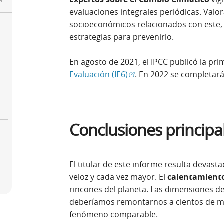
evaluaciones integrales periódicas. Valora
socioeconómicos relacionados con este, 
estrategias para prevenirlo.
En agosto de 2021, el IPCC publicó la pr
(Abrir en ventana nueva)
Evaluación (IE6)
. En 2022 se completará
Conclusiones principal
El titular de este informe resulta devasta
veloz y cada vez mayor. El
calentamiento
rincones del planeta. Las dimensiones d
deberíamos remontarnos a cientos de mi
fenómeno comparable.