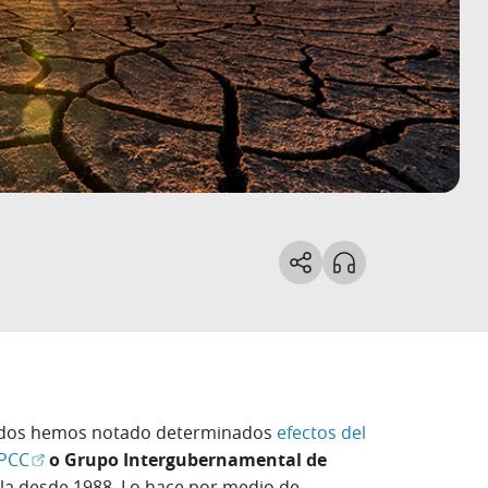
odos hemos notado determinados
efectos del
)
(Abrir en ventana nueva)
IPCC
o Grupo Intergubernamental de
ila desde 1988. Lo hace por medio de