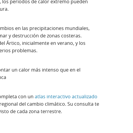
C, los periodos de calor extremo pueden
tura.
mbios en las precipitaciones mundiales,
mar y destrucción de zonas costeras.
l Ártico, inicialmente en verano, y los
erios problemas.
ntar un calor más intenso que en el
nca
(Abrir en venta
ompleta con un
atlas interactivo actualizado
egional del cambio climático. Su consulta te
isto de cada zona terrestre.