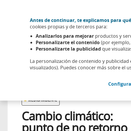
Ir al contenido central
Acción CABK (Abrir en ventana nueva)
Antes de continuar, te explicamos para qué
Sobre nosotros
cookies propias y de terceros para:
Caixabank (Ir a Inicio)
Analizarlos para mejorar
productos y serv
Esfera
Compromiso
Planeta
Cambio climático: pun
Personalizarte el contenido
(por ejemplo
Personalizarte la publicidad
que visualiza
La personalización de contenido y publicidad 
visualizados). Puedes conocer más sobre el u
18 OCTUBRE 2021
Configura
MEDIOAMBIENTE
Cambio climático:
punto de no retorno