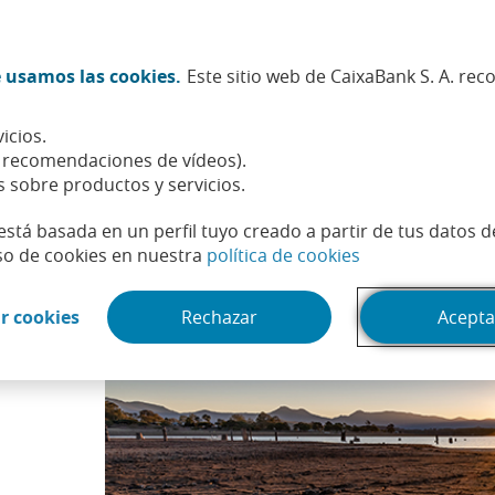
Twitter (Abrir en ventana nueva)
Facebook (Abrir en ventana n
Instagram (Abrir en venta
Linkedin (Abrir en ve
Youtube (Abrir e
Spotify (Abri
TikTok (
What
 usamos las cookies.
Este sitio web de CaixaBank S. A. re
Sostenibilidad
Accionistas e inversores
Personas
icios.
to de no retorno
, recomendaciones de vídeos).
s sobre productos y servicios.
está basada en un perfil tuyo creado a partir de tus datos 
(Abrir en venta
so de cookies en nuestra
política de cookies
(Abrir en ventana nueva)
r cookies
Rechazar
Acepta