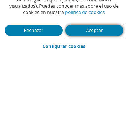
visualizados). Puedes conocer más sobre el uso de
(Abrir en 
cookies en nuestra
política de cookies
Rechazar
Aceptar
(Abrir en ventana 
Configurar cookies
CaixaBank
Comunicación
Enviar por email (Abrir en ventana nue
Compartir en LinkedIn (Abrir en v
Compartir en WhatsApp (Abri
Compartir en X (Abrir en
Compartir en Facebo