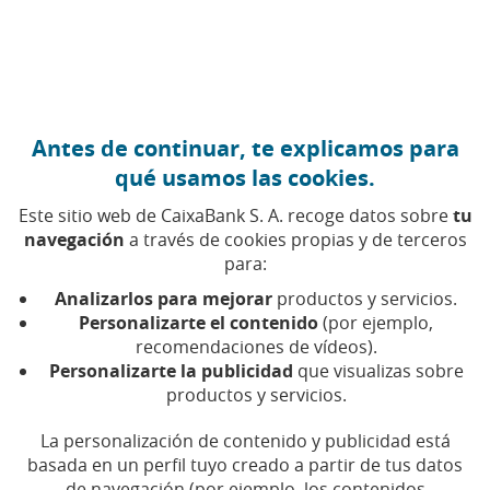
Ir al contenido central
Caixabank (Ir a Inicio)
Antes de continuar, te explicamos para
ECONOMÍA CIRCULAR
qué usamos las cookies.
14 JUNIO 2022
Este sitio web de CaixaBank S. A. recoge datos sobre
tu
navegación
a través de cookies propias y de terceros
¿Qué significa eco-
para:
friendly, eco-shame o eco-
Analizarlos para mejorar
productos y servicios.
pride?
Personalizarte el contenido
(por ejemplo,
recomendaciones de vídeos).
Personalizarte la publicidad
que visualizas sobre
Tiempo de lectura | 4 min.
productos y servicios.
La personalización de contenido y publicidad está
basada en un perfil tuyo creado a partir de tus datos
de navegación (por ejemplo, los contenidos