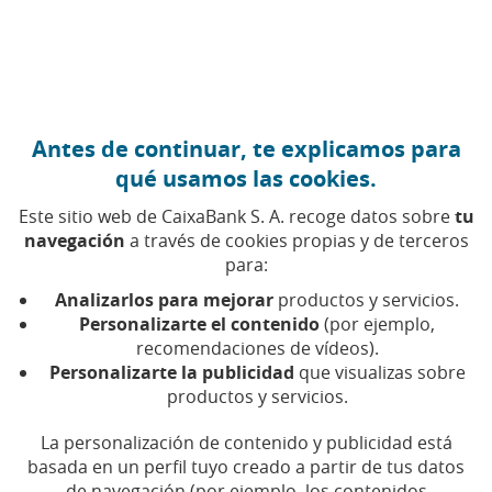
Ir al contenido central
Caixabank (Ir a Inicio)
Antes de continuar, te explicamos para
MEDIOAMBIENTE
qué usamos las cookies.
23 OCTUBRE 2019
Este sitio web de CaixaBank S. A. recoge datos sobre
tu
navegación
a través de cookies propias y de terceros
¿En qué consiste la
para:
economía verde?
Analizarlos para mejorar
productos y servicios.
Personalizarte el contenido
(por ejemplo,
recomendaciones de vídeos).
Tiempo de lectura | 5 min.
Personalizarte la publicidad
que visualizas sobre
productos y servicios.
La personalización de contenido y publicidad está
basada en un perfil tuyo creado a partir de tus datos
de navegación (por ejemplo, los contenidos