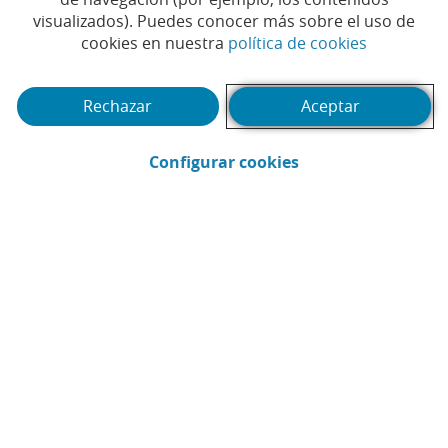
visualizados). Puedes conocer más sobre el uso de
(Abrir en 
cookies en nuestra
política de cookies
Rechazar
Aceptar
(Abrir en ventana 
Configurar cookies
CaixaBank
Comunicación
Enviar por email (Abrir en ventana nue
Compartir en LinkedIn (Abrir en v
Compartir en WhatsApp (Abri
Compartir en X (Abrir en
Compartir en Facebo