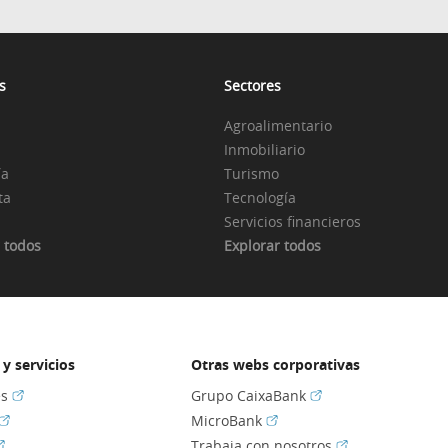
s
Sectores
Agroalimentario
Inmobiliario
ía
Turismo
ta
Tecnología
Servicios financieros
 todos
Explorar todos
y servicios
Otras webs corporativas
(Abrir en ventana nueva)
(Abrir en ventana nu
es
Grupo CaixaBank
(Abrir en ventana nueva)
(Abrir en ventana nueva)
MicroBank
Abrir en ventana nueva)
(Abrir en ventan
Trabaja con nosotros