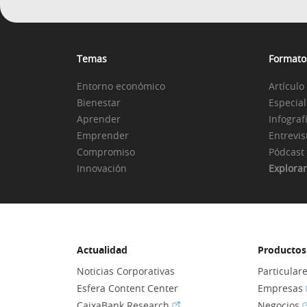
Temas
Formato
Entorno económico
Artículo
Bienestar
Especial
Aprender
Infograf
Emprender
Entrevis
Compromiso
Pódcast
Innovación
Explorar
Actualidad
Productos 
Noticias Corporativas
Particular
Esfera Content Center
Empresas
(Abrir en ventana nueva)
(
CaixaBank Research
Negocios