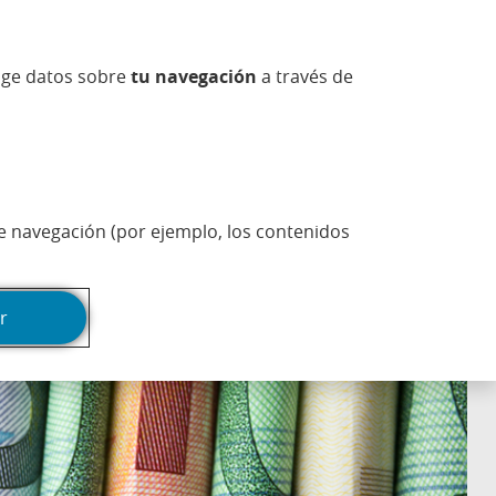
ueva)
na nueva)
ntana nueva)
n ventana nueva)
r en ventana nueva)
Abrir en ventana nueva)
sapp (Abrir en ventana nueva)
(Abrir en ventana n
Información comercial
ES
coge datos sobre
tu navegación
a través de
Actualidad
Esfera
Imprimir página
de navegación (por ejemplo, los contenidos
na nueva)
r