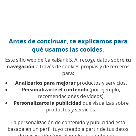
Ir al contenido central
Caixabank (Ir a Inicio)
Antes de continuar, te explicamos para
FINANZAS PERSONALES
qué usamos las cookies.
4 OCTUBRE 2023
Este sitio web de CaixaBank S. A. recoge datos sobre
tu
navegación
a través de cookies propias y de terceros
¿Cuánto cuesta
para:
prepararse para unas
Analizarlos para mejorar
productos y servicios.
oposiciones?
Personalizarte el contenido
(por ejemplo,
recomendaciones de vídeos).
Personalizarte la publicidad
que visualizas sobre
Tiempo de lectura | 4 min.
productos y servicios.
La personalización de contenido y publicidad está
basada en un perfil tuyo creado a partir de tus datos
de navegación (por ejemplo, los contenidos