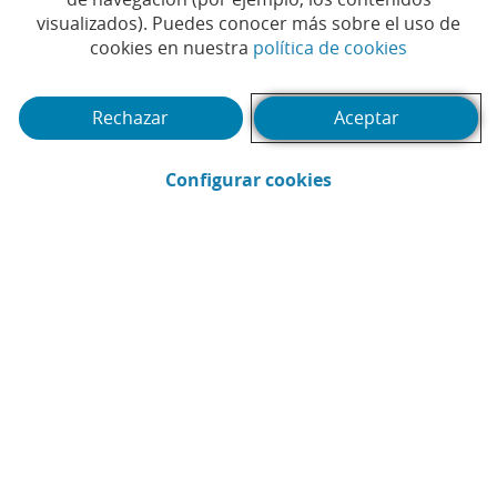
visualizados). Puedes conocer más sobre el uso de
(Abrir en 
cookies en nuestra
política de cookies
Rechazar
Aceptar
(Abrir en ventana 
Configurar cookies
CaixaBank
Comunicación
Enviar por email (Abrir en ventana nue
Compartir en LinkedIn (Abrir en v
Compartir en WhatsApp (Abri
Compartir en X (Abrir en
Compartir en Facebo