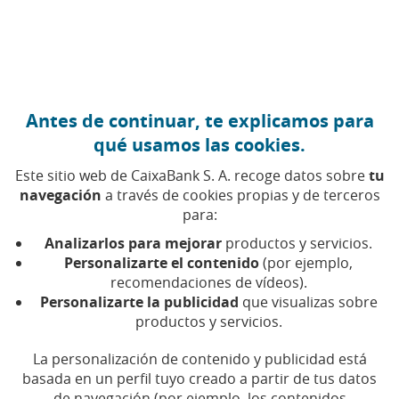
Ir al contenido central
Caixabank (Ir a Inicio)
Antes de continuar, te explicamos para
qué usamos las cookies.
Este sitio web de CaixaBank S. A. recoge datos sobre
tu
navegación
a través de cookies propias y de terceros
para:
Analizarlos para mejorar
productos y servicios.
Personalizarte el contenido
(por ejemplo,
recomendaciones de vídeos).
Personalizarte la publicidad
que visualizas sobre
productos y servicios.
La personalización de contenido y publicidad está
EDUCACIÓN FINANCIERA
basada en un perfil tuyo creado a partir de tus datos
de navegación (por ejemplo, los contenidos