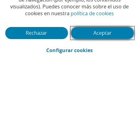
visualizados). Puedes conocer más sobre el uso de
(Abrir en 
cookies en nuestra
política de cookies
Rechazar
Aceptar
(Abrir en ventana 
Configurar cookies
CaixaBank
Comunicación
Enviar por email (Abrir en ventana nue
Compartir en LinkedIn (Abrir en v
Compartir en WhatsApp (Abri
Compartir en X (Abrir en
Compartir en Facebo