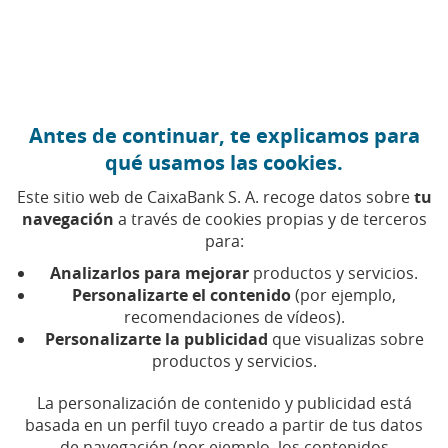
Ir al contenido central
Caixabank (Ir a Inicio)
Antes de continuar, te explicamos para
EMPRESAS
qué usamos las cookies.
19 ENERO 2022
Este sitio web de CaixaBank S. A. recoge datos sobre
tu
navegación
a través de cookies propias y de terceros
Claves para construir la
para:
estrategia ESG de tu
Analizarlos para mejorar
productos y servicios.
empresa
Personalizarte el contenido
(por ejemplo,
recomendaciones de vídeos).
Personalizarte la publicidad
que visualizas sobre
Tiempo de lectura | 5 min.
productos y servicios.
La personalización de contenido y publicidad está
basada en un perfil tuyo creado a partir de tus datos
de navegación (por ejemplo, los contenidos