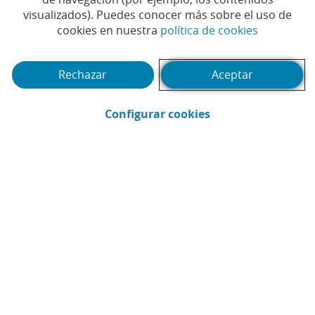
visualizados). Puedes conocer más sobre el uso de
(Abrir en 
cookies en nuestra
política de cookies
Rechazar
Aceptar
(Abrir en ventana 
Configurar cookies
CaixaBank
Comunicación
Enviar por email (Abrir en ventana nue
Compartir en LinkedIn (Abrir en v
Compartir en WhatsApp (Abri
Compartir en X (Abrir en
Compartir en Facebo