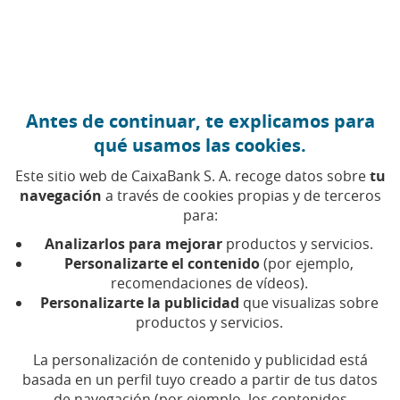
Ir al contenido central
Caixabank (Ir a Inicio)
Antes de continuar, te explicamos para
EDUCACIÓN FINANCIERA
qué usamos las cookies.
21 MAYO 2019
Este sitio web de CaixaBank S. A. recoge datos sobre
tu
navegación
a través de cookies propias y de terceros
¿Cuánto sabes sobre los
para:
billetes de las antiguas
Analizarlos para mejorar
productos y servicios.
pesetas?
Personalizarte el contenido
(por ejemplo,
recomendaciones de vídeos).
Personalizarte la publicidad
que visualizas sobre
Tiempo de lectura | 4 min.
productos y servicios.
La personalización de contenido y publicidad está
basada en un perfil tuyo creado a partir de tus datos
de navegación (por ejemplo, los contenidos