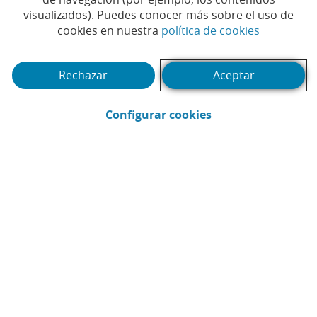
las zonas afectadas por la dana
.
visualizados). Puedes conocer más sobre el uso de
(Abrir en 
cookies en nuestra
política de cookies
Ver nota de prensa
Rechazar
Aceptar
(Abrir en ventana 
Configurar cookies