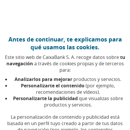
Ir al contenido central
Caixabank (Ir a Inicio)
Antes de continuar, te explicamos para
Participación Solidaria 2026
qué usamos las cookies.
Este sitio web de CaixaBank S. A. recoge datos sobre
tu
Junta General de Accionistas
navegación
a través de cookies propias y de terceros
para:
Analizarlos para mejorar
productos y servicios.
MUCHAS GRACIAS POR TU PARTICIPACIÓN
Personalizarte el contenido
(por ejemplo,
recomendaciones de vídeos).
Gracias a la participación de todos los accionistas que
Personalizarte la publicidad
que visualizas sobre
votaron o delegaron su voto en la Junta General de
productos y servicios.
Accionistas de 2026,
CaixaBank donará 249.504 euros
a un proyecto de Save the Children centrado en
La personalización de contenido y publicidad está
basada en un perfil tuyo creado a partir de tus datos
apoyar a familias y promover el bienestar infantil en
de navegación (por ejemplo, los contenidos