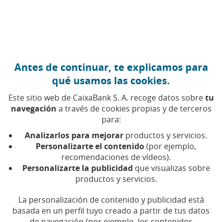
Ir al contenido central
Caixabank (Ir a Inicio)
Antes de continuar, te explicamos para
FINANZAS PERSONALES
qué usamos las cookies.
9 JUNIO 2026
Este sitio web de CaixaBank S. A. recoge datos sobre
tu
navegación
a través de cookies propias y de terceros
Yolanda Ramos y el
para:
dinero: errores,
Analizarlos para mejorar
productos y servicios.
aprendizajes y sentido
Personalizarte el contenido
(por ejemplo,
recomendaciones de vídeos).
común
Personalizarte la publicidad
que visualizas sobre
productos y servicios.
Humor, fama y finanzas personales: Yolanda
La personalización de contenido y publicidad está
Ramos habla sin filtros sobre dinero y
aprendizajes
basada en un perfil tuyo creado a partir de tus datos
de navegación (por ejemplo, los contenidos