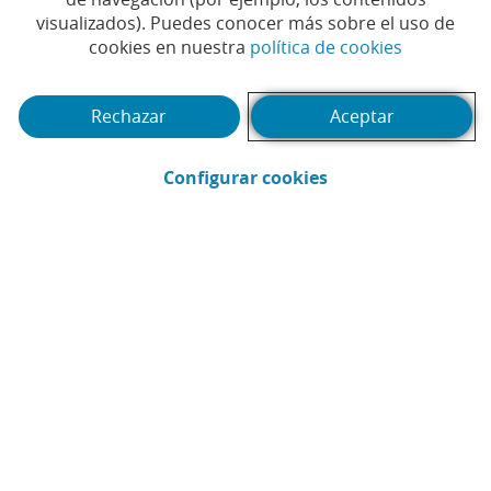
visualizados). Puedes conocer más sobre el uso de
(Abrir en 
cookies en nuestra
política de cookies
Rechazar
Aceptar
(Abrir en ventana 
Configurar cookies
CaixaBank
Comunicación
Enviar por email (Abrir en ventana nue
Compartir en LinkedIn (Abrir en v
Compartir en WhatsApp (Abri
Compartir en X (Abrir en
Compartir en Facebo