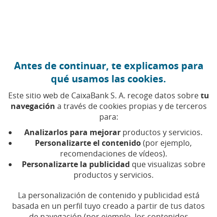
Ir al contenido central
Caixabank (Ir a Inicio)
Antes de continuar, te explicamos para
ECONOMÍA GLOBAL
qué usamos las cookies.
31 ENERO 2024
Este sitio web de CaixaBank S. A. recoge datos sobre
tu
navegación
a través de cookies propias y de terceros
Turismo internacional:
para:
¿será España atractiva en
Analizarlos para mejorar
productos y servicios.
2024?
Personalizarte el contenido
(por ejemplo,
recomendaciones de vídeos).
Personalizarte la publicidad
que visualizas sobre
Tiempo de lectura | 5 min.
productos y servicios.
La personalización de contenido y publicidad está
basada en un perfil tuyo creado a partir de tus datos
de navegación (por ejemplo, los contenidos