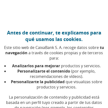
Ir al contenido central
Caixabank (Ir a Inicio)
Antes de continuar, te explicamos para
INCLUSIÓN FINANCIERA
qué usamos las cookies.
9 ENERO 2025
Este sitio web de CaixaBank S. A. recoge datos sobre
tu
navegación
a través de cookies propias y de terceros
Oficinas móviles que
para:
garantizan los servicios
Analizarlos para mejorar
productos y servicios.
bancarios en casi 1.400
Personalizarte el contenido
(por ejemplo,
recomendaciones de vídeos).
pequeños pueblos
Personalizarte la publicidad
que visualizas sobre
productos y servicios.
CaixaBank, que ha incrementado casi un 77% el
La personalización de contenido y publicidad está
servicio en un año, atiende con los ofimóviles
en localidades de 17 provincias en las que
basada en un perfil tuyo creado a partir de tus datos
residen más de 640.000 personas
de navegación (por ejemplo, los contenidos