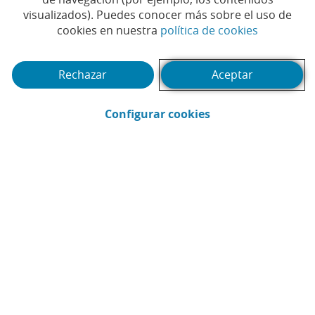
visualizados). Puedes conocer más sobre el uso de
(Abrir en 
cookies en nuestra
política de cookies
Tiempo de lectura | 5 min.
Rechazar
Aceptar
(Abrir en ventana 
Configurar cookies
CaixaBank
Comunicación