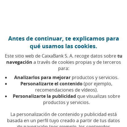
Ir al contenido central
Caixabank (Ir a Inicio)
Antes de continuar, te explicamos para
CIBERSEGURIDAD
qué usamos las cookies.
9 AGOSTO 2018
Este sitio web de CaixaBank S. A. recoge datos sobre
tu
navegación
a través de cookies propias y de terceros
Las ventajas de montar
para:
(bien) tu red wifi
Analizarlos para mejorar
productos y servicios.
doméstica
Personalizarte el contenido
(por ejemplo,
recomendaciones de vídeos).
Personalizarte la publicidad
que visualizas sobre
Tiempo de lectura | 5 min.
productos y servicios.
La personalización de contenido y publicidad está
basada en un perfil tuyo creado a partir de tus datos
de navegación (por ejemplo, los contenidos