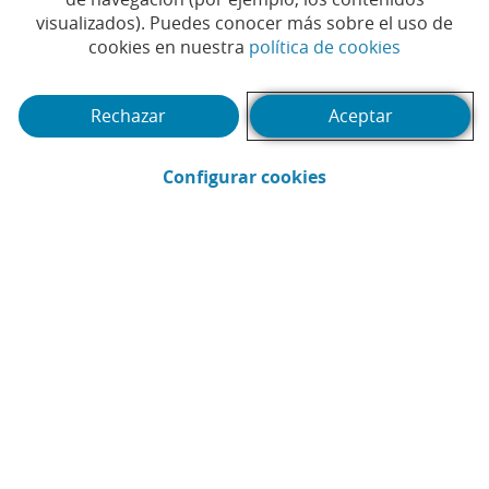
visualizados). Puedes conocer más sobre el uso de
(Abrir en 
cookies en nuestra
política de cookies
Rechazar
Aceptar
(Abrir en ventana 
Configurar cookies
CaixaBank
Comunicación
Enviar por email (Abrir en ventana nue
Compartir en LinkedIn (Abrir en v
Compartir en WhatsApp (Abri
Compartir en X (Abrir en
Compartir en Facebo