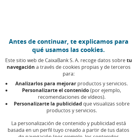
Ir al contenido central
Caixabank (Ir a Inicio)
Antes de continuar, te explicamos para
AYUDAS
qué usamos las cookies.
7 JULIO 2021
Este sitio web de CaixaBank S. A. recoge datos sobre
tu
navegación
a través de cookies propias y de terceros
Fondos europeos para
para:
hacer del turismo un
Analizarlos para mejorar
productos y servicios.
sector más sostenible y
Personalizarte el contenido
(por ejemplo,
recomendaciones de vídeos).
digitalizado
Personalizarte la publicidad
que visualizas sobre
productos y servicios.
Tiempo de lectura | 5 min.
La personalización de contenido y publicidad está
basada en un perfil tuyo creado a partir de tus datos
de navegación (por ejemplo, los contenidos