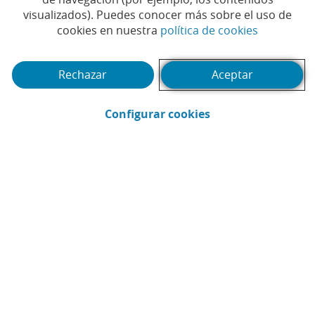
visualizados). Puedes conocer más sobre el uso de
(Abrir en 
cookies en nuestra
política de cookies
Rechazar
Aceptar
(Abrir en ventana 
Configurar cookies
CaixaBank
Comunicación
Enviar por email (Abrir en ventana nue
Compartir en LinkedIn (Abrir en v
Compartir en WhatsApp (Abri
Compartir en X (Abrir en
Compartir en Facebo