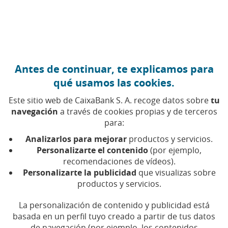
Ir al contenido central
Caixabank (Ir a Inicio)
Antes de continuar, te explicamos para
qué usamos las cookies.
Este sitio web de CaixaBank S. A. recoge datos sobre
tu
navegación
a través de cookies propias y de terceros
para:
Analizarlos para mejorar
productos y servicios.
Personalizarte el contenido
(por ejemplo,
recomendaciones de vídeos).
Personalizarte la publicidad
que visualizas sobre
productos y servicios.
CIBERSEGURIDAD
La personalización de contenido y publicidad está
Double check:
basada en un perfil tuyo creado a partir de tus datos
de navegación (por ejemplo, los contenidos