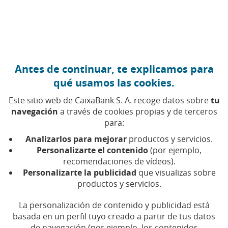
Ir al contenido central
Caixabank (Ir a Inicio)
Antes de continuar, te explicamos para
22 ENERO 2018
qué usamos las cookies.
Día del Community
Este sitio web de CaixaBank S. A. recoge datos sobre
tu
Manager: un puesto clave
navegación
a través de cookies propias y de terceros
para:
en la estrategia de las
Analizarlos para mejorar
productos y servicios.
empresas
Personalizarte el contenido
(por ejemplo,
recomendaciones de vídeos).
Personalizarte la publicidad
que visualizas sobre
Tiempo de lectura | 5 min.
productos y servicios.
La personalización de contenido y publicidad está
basada en un perfil tuyo creado a partir de tus datos
de navegación (por ejemplo, los contenidos