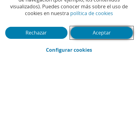
visualizados). Puedes conocer más sobre el uso de
(Abrir en 
cookies en nuestra
política de cookies
Rechazar
Aceptar
(Abrir en ventana 
Configurar cookies
CaixaBank
Comunicación
Enviar por email (Abrir en ventana nue
Compartir en LinkedIn (Abrir en v
Compartir en WhatsApp (Abri
Compartir en X (Abrir en
Compartir en Facebo