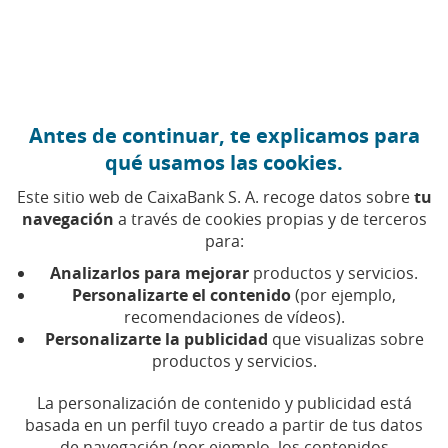
Ir al contenido central
Caixabank (Ir a Inicio)
Antes de continuar, te explicamos para
CAMBIO CLIMÁTICO
qué usamos las cookies.
7 DICIEMBRE 2022
Este sitio web de CaixaBank S. A. recoge datos sobre
tu
navegación
a través de cookies propias y de terceros
Flotantes, subterráneas o
para:
cubiertas de vegetación:
Analizarlos para mejorar
productos y servicios.
el futuro de las ciudades
Personalizarte el contenido
(por ejemplo,
recomendaciones de vídeos).
ante el cambio climático
Personalizarte la publicidad
que visualizas sobre
productos y servicios.
Tiempo de lectura | 5 min.
La personalización de contenido y publicidad está
basada en un perfil tuyo creado a partir de tus datos
de navegación (por ejemplo, los contenidos