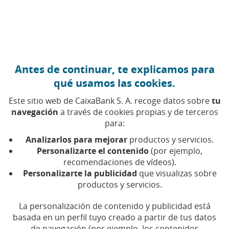
Ir al contenido central
Caixabank (Ir a Inicio)
Antes de continuar, te explicamos para
FINANZAS PERSONALES
qué usamos las cookies.
9 JUNIO 2026
Este sitio web de CaixaBank S. A. recoge datos sobre
tu
navegación
a través de cookies propias y de terceros
Chenoa y el dinero:
para:
gestión de los ingresos y
Analizarlos para mejorar
productos y servicios.
visión a largo plazo
Personalizarte el contenido
(por ejemplo,
recomendaciones de vídeos).
Personalizarte la publicidad
que visualizas sobre
La artista desvela sus trucos para gestionar el
productos y servicios.
dinero y mantener una buena salud financiera
La personalización de contenido y publicidad está
basada en un perfil tuyo creado a partir de tus datos
Tiempo de lectura | 3 min.
de navegación (por ejemplo, los contenidos