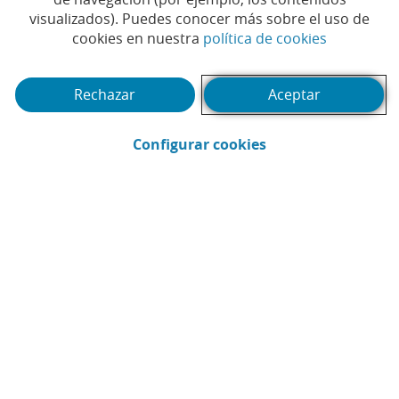
visualizados). Puedes conocer más sobre el uso de
(Abrir en 
cookies en nuestra
política de cookies
Puedes acceder al contenido de ví­deo cambiando tu configuración de
imagin
cookies. Autoriza el uso de cookies de terceros en
esta sección
del portal.
Rechazar
Aceptar
(Abrir en ventana 
Configurar cookies
Enviar por email (Abrir en ventana nue
Compartir en LinkedIn (Abrir en v
Compartir en WhatsApp (Abri
Compartir en X (Abrir en
Compartir en Facebo
CONTENIDO RELACIONADO
FINANZAS PERSONALES
El 'método de las cuatro huchas' para enseñar
a tus hijos a ahorrar este verano