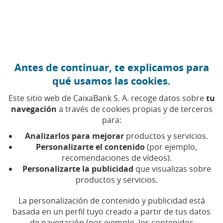
Ir al contenido central
Caixabank (Ir a Inicio)
Antes de continuar, te explicamos para
2 DICIEMBRE 2009
qué usamos las cookies.
Barcelona: capital de la
Este sitio web de CaixaBank S. A. recoge datos sobre
tu
banca móvil
navegación
a través de cookies propias y de terceros
para:
Analizarlos para mejorar
productos y servicios.
Tiempo de lectura | 5 min.
Personalizarte el contenido
(por ejemplo,
recomendaciones de vídeos).
Personalizarte la publicidad
que visualizas sobre
productos y servicios.
La personalización de contenido y publicidad está
basada en un perfil tuyo creado a partir de tus datos
de navegación (por ejemplo, los contenidos