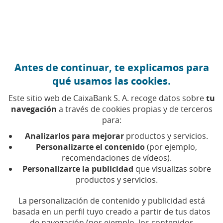
Ir al contenido central
Caixabank (Ir a Inicio)
Antes de continuar, te explicamos para
qué usamos las cookies.
Este sitio web de CaixaBank S. A. recoge datos sobre
tu
navegación
a través de cookies propias y de terceros
para:
01 DE JUNIO DE 2026, 13:00
H
|
4
MIN DE LECTURA
Analizarlos para mejorar
productos y servicios.
CORPORATIVO
EMPRENDIMIENTO Y EMPRESAS
Personalizarte el contenido
(por ejemplo,
INNOVACIÓN
recomendaciones de vídeos).
NACIONAL
Personalizarte la publicidad
que visualizas sobre
productos y servicios.
CaixaBank lanza un nuevo
La personalización de contenido y publicidad está
basada en un perfil tuyo creado a partir de tus datos
servicio de pago virtual
de navegación (por ejemplo, los contenidos