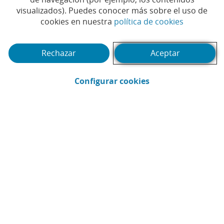
visualizados). Puedes conocer más sobre el uso de
entre empresas para
(Abrir en 
cookies en nuestra
política de cookies
digitalizar el pago a
proveedores
Rechazar
Aceptar
#BANCA
#BANCA DE EMPRESAS
#BANCA
|
|
(Abrir en ventana 
Configurar cookies
DIGITAL
#CAIXABANK PAYMENTS &
|
CONSUMER
#CIBERSEGURIDAD
|
|
#INNOVACIÓN
#MEDIOS DE PAGO
#PAGOS
|
|