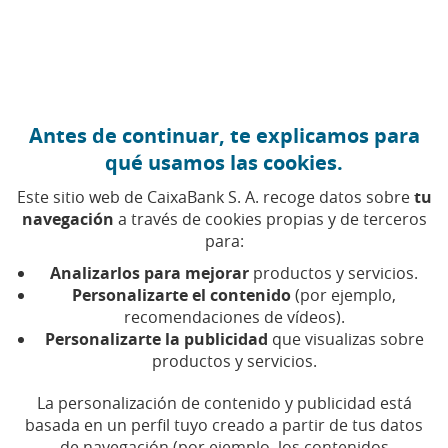
Ir al contenido central
Caixabank (Ir a Inicio)
Antes de continuar, te explicamos para
EMPRENDIMIENTO
qué usamos las cookies.
16 JULIO 2020
Este sitio web de CaixaBank S. A. recoge datos sobre
tu
navegación
a través de cookies propias y de terceros
Un dispensador de
para:
medicinas que nunca se
Analizarlos para mejorar
productos y servicios.
equivoca
Personalizarte el contenido
(por ejemplo,
recomendaciones de vídeos).
Personalizarte la publicidad
que visualizas sobre
Tiempo de lectura | 5 min.
productos y servicios.
La personalización de contenido y publicidad está
basada en un perfil tuyo creado a partir de tus datos
de navegación (por ejemplo, los contenidos