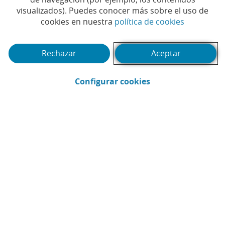
visualizados). Puedes conocer más sobre el uso de
(Abrir en 
cookies en nuestra
política de cookies
Rechazar
Aceptar
(Abrir en ventana 
Configurar cookies
CaixaBank
Comunicación
Enviar por email (Abrir en ventana nue
Compartir en LinkedIn (Abrir en v
Compartir en WhatsApp (Abri
Compartir en X (Abrir en
Compartir en Facebo