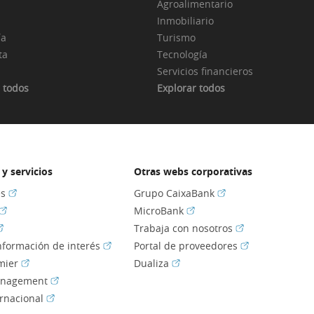
Agroalimentario
Inmobiliario
ía
Turismo
ta
Tecnología
Servicios financieros
 todos
Explorar todos
y servicios
Otras webs corporativas
(Abrir en ventana nueva)
(Abrir en ventana nu
es
Grupo CaixaBank
(Abrir en ventana nueva)
(Abrir en ventana nueva)
MicroBank
Abrir en ventana nueva)
(Abrir en ventan
Trabaja con nosotros
(Abrir en ventana nueva)
(Abrir en venta
información de interés
Portal de proveedores
(Abrir en ventana nueva)
(Abrir en ventana nueva)
mier
Dualiza
(Abrir en ventana nueva)
anagement
(Abrir en ventana nueva)
ernacional