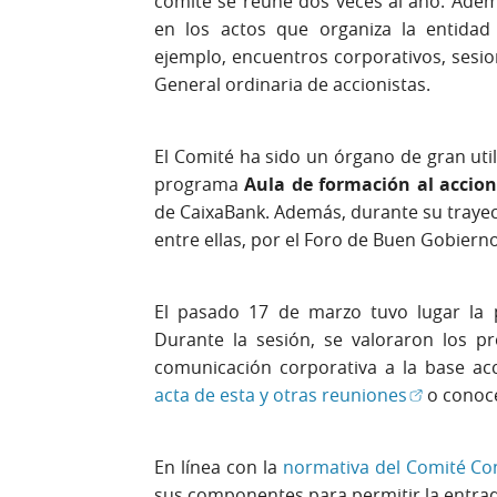
comité se reúne dos veces al año. Adem
en los actos que organiza la entidad
ejemplo, encuentros corporativos, sesio
General ordinaria de accionistas.
El Comité ha sido un órgano de gran util
programa
Aula de formación al accion
de CaixaBank. Además, durante su trayec
entre ellas, por el Foro de Buen Gobiern
El pasado 17 de marzo tuvo lugar la 
Durante la sesión, se valoraron los p
comunicación corporativa a la base acc
(Abrir en 
acta de esta y otras reuniones
o conoce
En línea con la
normativa del Comité Co
sus componentes para permitir la entr