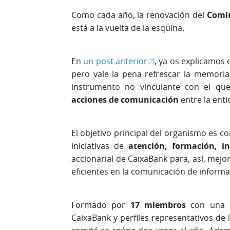
Como cada año, la renovación del
Comit
está a la vuelta de la esquina.
(Abrir en ventana nu
En
un post anterior
, ya os explicamos 
pero vale la pena refrescar la memoria
instrumento no vinculante con el q
acciones de comunicación
entre la enti
El objetivo principal del organismo es c
iniciativas de
atención, formación, i
accionarial de CaixaBank para, así, mejor
eficientes en la comunicación de informa
Formado por
17 miembros
con una p
CaixaBank y perfiles representativos de l