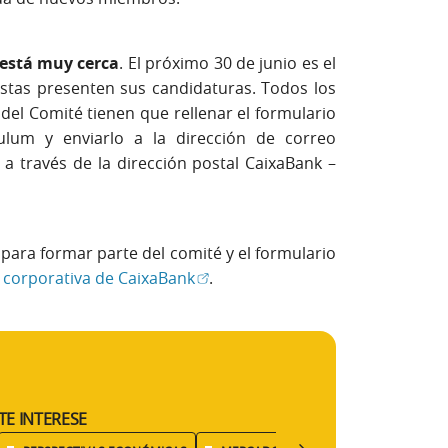
 está muy cerca
. El próximo 30 de junio es el
istas presenten sus candidaturas. Todos los
del Comité tienen que rellenar el formulario
ulum y enviarlo a la dirección de correo
a través de la dirección postal CaixaBank –
 para formar parte del comité y el formulario
(Abrir en ventana nueva)
 corporativa de CaixaBank
.
TE INTERESE