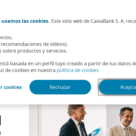
Twitter (Abrir en ventana nueva)
Facebook (Abrir en ventana n
Instagram (Abrir en venta
Linkedin (Abrir en ve
Youtube (Abrir e
Spotify (Abri
TikTok (
What
 usamos las cookies.
Este sitio web de CaixaBank S. A. re
Sostenibilidad
Accionistas e inversores
Personas
icios.
nual del Comité Consultivo de accionistas de CaixaBank
, recomendaciones de vídeos).
s sobre productos y servicios.
está basada en un perfil tuyo creado a partir de tus datos 
(Abrir en venta
so de cookies en nuestra
política de cookies
(Abrir en ventana nueva)
r cookies
Rechazar
Acepta
l
e