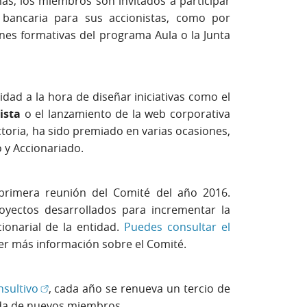
ás, los miembros son invitados a participar
 bancaria para sus accionistas, como por
nes formativas del programa Aula o la Junta
idad a la hora de diseñar iniciativas como el
ista
o el lanzamiento de la web corporativa
toria, ha sido premiado en varias ocasiones,
o y Accionariado.
primera reunión del Comité del año 2016.
royectos desarrollados para incrementar la
ionarial de la entidad.
Puedes consultar el
ventana nueva)
r más información sobre el Comité.
(Abrir en ventana nueva)
nsultivo
, cada año se renueva un tercio de
ada de nuevos miembros.