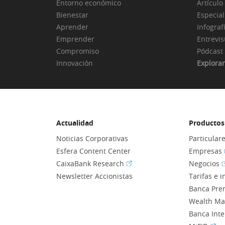
Entorno económico
Artículo
Bienestar
Especial
Aprender
Infograf
Emprender
Entrevis
Compromiso
Pódcast
Innovación
Explorar
Actualidad
Productos 
Noticias Corporativas
Particular
Esfera Content Center
Empresas
(Abrir en ventana nueva)
(
CaixaBank Research
Negocios
Newsletter Accionistas
Tarifas e 
Banca Pre
Wealth M
Banca Int