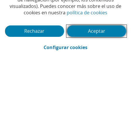
visualizados). Puedes conocer más sobre el uso de
(Abrir en 
cookies en nuestra
política de cookies
Rechazar
Aceptar
(Abrir en ventana 
Configurar cookies
CaixaBank
Comunicación
Enviar por email (Abrir en ventana nue
Compartir en LinkedIn (Abrir en v
Compartir en WhatsApp (Abri
Compartir en X (Abrir en
Compartir en Facebo