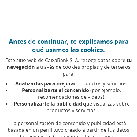
Ir al contenido central
Caixabank (Ir a Inicio)
Antes de continuar, te explicamos para
29 MAYO 2015
qué usamos las cookies.
Nace APWG.eu, la
Este sitio web de CaixaBank S. A. recoge datos sobre
tu
primera fundación
navegación
a través de cookies propias y de terceros
para:
europea a favor de la
Analizarlos para mejorar
productos y servicios.
ciberseguridad
Personalizarte el contenido
(por ejemplo,
recomendaciones de vídeos).
Personalizarte la publicidad
que visualizas sobre
Tiempo de lectura | 5 min.
productos y servicios.
La personalización de contenido y publicidad está
basada en un perfil tuyo creado a partir de tus datos
de navegación (por ejemplo, los contenidos