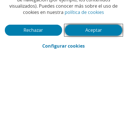
Tiempo de lectura | 3 min.
visualizados). Puedes conocer más sobre el uso de
(Abrir en 
cookies en nuestra
política de cookies
Rechazar
Aceptar
(Abrir en ventana 
Configurar cookies
CaixaBank
Comunicación