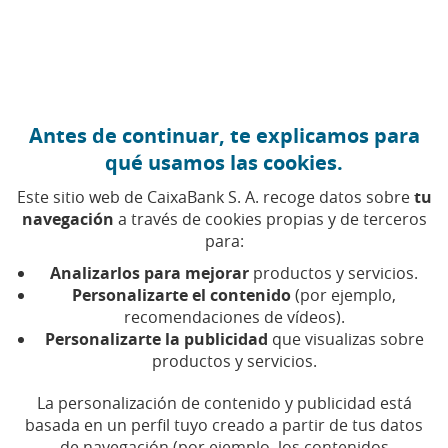
Ir al contenido central
Caixabank (Ir a Inicio)
Antes de continuar, te explicamos para
LABORAL
qué usamos las cookies.
23 ENERO 2026
Este sitio web de CaixaBank S. A. recoge datos sobre
tu
navegación
a través de cookies propias y de terceros
Oportunidad de empleo:
para:
estos cuatro oficios
Analizarlos para mejorar
productos y servicios.
buscan profesionales
Personalizarte el contenido
(por ejemplo,
recomendaciones de vídeos).
Personalizarte la publicidad
que visualizas sobre
Algunas ocupaciones se extinguen por falta de
productos y servicios.
actividad, pero otras aún ofrecen
oportunidades de empleo por escasez de
La personalización de contenido y publicidad está
personal
basada en un perfil tuyo creado a partir de tus datos
de navegación (por ejemplo, los contenidos